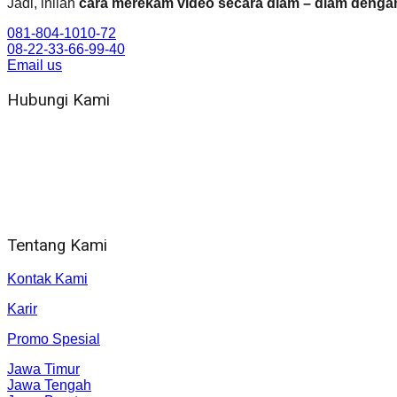
Jadi, inilah
cara merekam video secara diam – diam denga
081-804-1010-72
08-22-33-66-99-40
Email us
Hubungi Kami
WA 081 804 1010 72 (24 Jam)
Jam Kerja Kantor : 08.00–17.00 WIB
Alamat kantor
Jl. Gorongan 6 199B Condong Catur Kec. Depok, Kabupaten 
Tentang Kami
Kontak Kami
Karir
Promo Spesial
Jawa Timur
Jawa Tengah