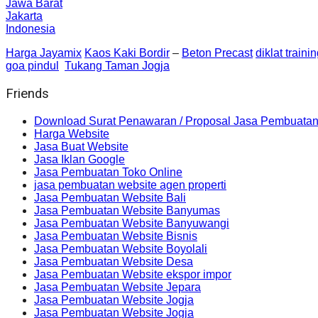
Jawa Barat
Jakarta
Indonesia
Harga Jayamix
Kaos Kaki Bordir
–
Beton Precast
diklat traini
goa pindul
Tukang Taman Jogja
Friends
Download Surat Penawaran / Proposal Jasa Pembuatan
Harga Website
Jasa Buat Website
Jasa Iklan Google
Jasa Pembuatan Toko Online
jasa pembuatan website agen properti
Jasa Pembuatan Website Bali
Jasa Pembuatan Website Banyumas
Jasa Pembuatan Website Banyuwangi
Jasa Pembuatan Website Bisnis
Jasa Pembuatan Website Boyolali
Jasa Pembuatan Website Desa
Jasa Pembuatan Website ekspor impor
Jasa Pembuatan Website Jepara
Jasa Pembuatan Website Jogja
Jasa Pembuatan Website Jogja