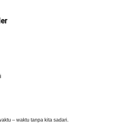
er
i
ktu – waktu tanpa kita sadari.