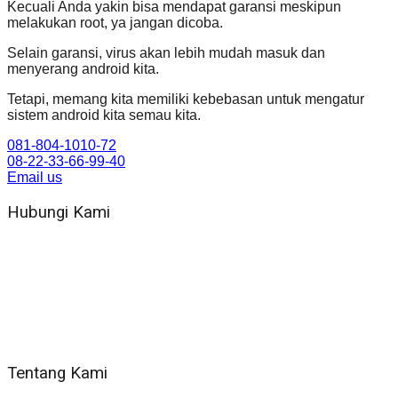
Kecuali Anda yakin bisa mendapat garansi meskipun
melakukan root, ya jangan dicoba.
Selain garansi, virus akan lebih mudah masuk dan
menyerang android kita.
Tetapi, memang kita memiliki kebebasan untuk mengatur
sistem android kita semau kita.
081-804-1010-72
08-22-33-66-99-40
Email us
Hubungi Kami
WA 081 804 1010 72 (24 Jam)
Jam Kerja Kantor : 08.00–17.00 WIB
Alamat kantor
Jl. Gorongan 6 199B Condong Catur Kec. Depok, Kabupaten
Sleman, Daerah Istimewa Yogyakarta 55281
Tentang Kami