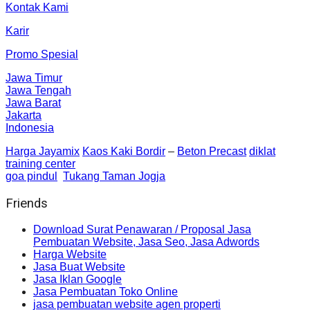
Kontak Kami
Karir
Promo Spesial
Jawa Timur
Jawa Tengah
Jawa Barat
Jakarta
Indonesia
Harga Jayamix
Kaos Kaki Bordir
–
Beton Precast
diklat
training center
goa pindul
Tukang Taman Jogja
Friends
Download Surat Penawaran / Proposal Jasa
Pembuatan Website, Jasa Seo, Jasa Adwords
Harga Website
Jasa Buat Website
Jasa Iklan Google
Jasa Pembuatan Toko Online
jasa pembuatan website agen properti