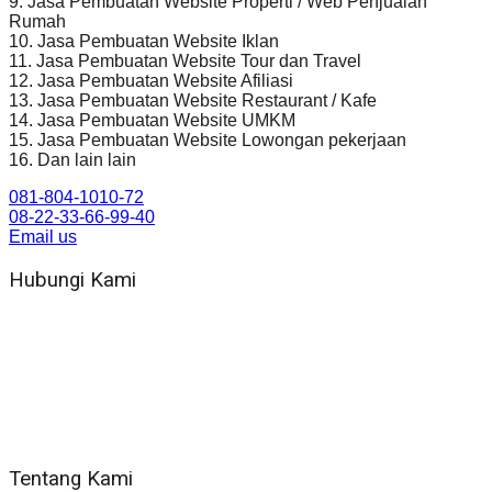
9. Jasa Pembuatan Website Properti / Web Penjualan
Rumah
10. Jasa Pembuatan Website Iklan
11. Jasa Pembuatan Website Tour dan Travel
12. Jasa Pembuatan Website Afiliasi
13. Jasa Pembuatan Website Restaurant / Kafe
14. Jasa Pembuatan Website UMKM
15. Jasa Pembuatan Website Lowongan pekerjaan
16. Dan lain lain
081-804-1010-72
08-22-33-66-99-40
Email us
Hubungi Kami
WA 081 804 1010 72 (24 Jam)
Jam Kerja Kantor : 08.00–17.00 WIB
Alamat kantor
Jl. Gorongan 6 199B Condong Catur Kec. Depok, Kabupaten
Sleman, Daerah Istimewa Yogyakarta 55281
Tentang Kami