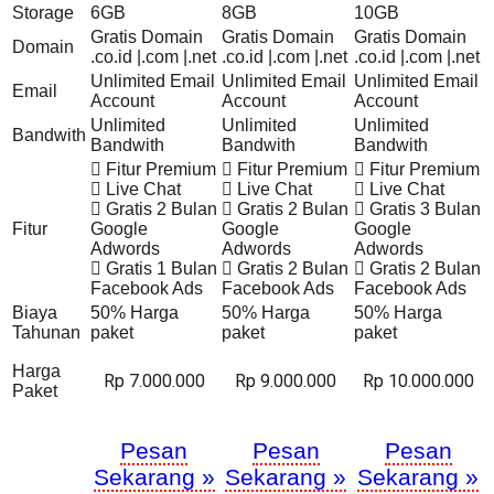
Storage
6GB
8GB
10GB
Gratis Domain
Gratis Domain
Gratis Domain
Domain
.co.id |.com |.net
.co.id |.com |.net
.co.id |.com |.net
Unlimited Email
Unlimited Email
Unlimited Email
Email
Account
Account
Account
Unlimited
Unlimited
Unlimited
Bandwith
Bandwith
Bandwith
Bandwith
Fitur Premium
Fitur Premium
Fitur Premium
Live Chat
Live Chat
Live Chat
Gratis 2 Bulan
Gratis 2 Bulan
Gratis 3 Bulan
Fitur
Google
Google
Google
Adwords
Adwords
Adwords
Gratis 1 Bulan
Gratis 2 Bulan
Gratis 2 Bulan
Facebook Ads
Facebook Ads
Facebook Ads
Biaya
50% Harga
50% Harga
50% Harga
Tahunan
paket
paket
paket
Harga
Rp 7.000.000
Rp 9.000.000
Rp 10.000.000
Paket
Pesan
Pesan
Pesan
Sekarang »
Sekarang »
Sekarang »