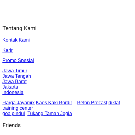
Alamat kantor
Jl. Gorongan 6 199B Condong Catur Kec. Depok, Kabupaten
Sleman, Daerah Istimewa Yogyakarta 55281
Tentang Kami
Kontak Kami
Karir
Promo Spesial
Jawa Timur
Jawa Tengah
Jawa Barat
Jakarta
Indonesia
Harga Jayamix
Kaos Kaki Bordir
–
Beton Precast
diklat
training center
goa pindul
Tukang Taman Jogja
Friends