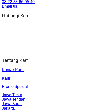
08-22-33-66-99-40
Email us
Hubungi Kami
WA 081 804 1010 72 (24 Jam)
Jam Kerja Kantor : 08.00–17.00 WIB
Alamat kantor
Jl. Gorongan 6 199B Condong Catur Kec. Depok, Kabupaten
Sleman, Daerah Istimewa Yogyakarta 55281
Tentang Kami
Kontak Kami
Karir
Promo Spesial
Jawa Timur
Jawa Tengah
Jawa Barat
Jakarta