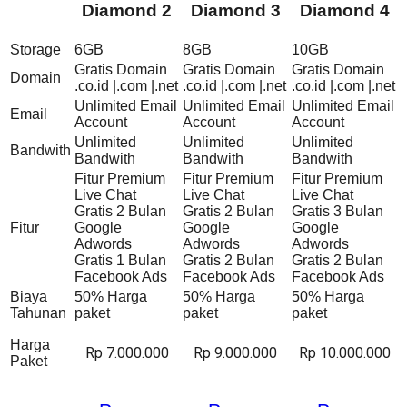
Diamond 2
Diamond 3
Diamond 4
Storage
6GB
8GB
10GB
Gratis Domain
Gratis Domain
Gratis Domain
Domain
.co.id |.com |.net
.co.id |.com |.net
.co.id |.com |.net
Unlimited Email
Unlimited Email
Unlimited Email
Email
Account
Account
Account
Unlimited
Unlimited
Unlimited
Bandwith
Bandwith
Bandwith
Bandwith
Fitur Premium
Fitur Premium
Fitur Premium
Live Chat
Live Chat
Live Chat
Gratis 2 Bulan
Gratis 2 Bulan
Gratis 3 Bulan
Fitur
Google
Google
Google
Adwords
Adwords
Adwords
Gratis 1 Bulan
Gratis 2 Bulan
Gratis 2 Bulan
Facebook Ads
Facebook Ads
Facebook Ads
Biaya
50% Harga
50% Harga
50% Harga
Tahunan
paket
paket
paket
Harga
Rp 7.000.000
Rp 9.000.000
Rp 10.000.000
Paket