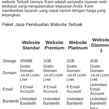
website Terbaik lainnya. Kami adalah penyedia layanan web
terdepan yang mengutamakan kepuasan Anda. Kami
memberikan layanan yang cepat namun dengan harga yang
terjangkau.
Paket Jasa Pembuatan Website Terbaik
Websit
Website
Website
Website
Diamon
Standar
Premium
Platinum
1
Storage
350MB
1GB
2GB
4GB
Gratis
Gratis
Gratis
Gratis
Domain
Domain
Domain
Domain
Domain
.co.id |.com
.co.id |.com
.co.id |.com
.co.id |.co
|.net
|.net
|.net
|.net
Unlimited
2 Email
4 Email
6 Email
Email
Email
Account
Account
Account
Account
Unlimited
Unlimited
Unlimited
Unlimited
Bandwith
Bandwith
Bandwith
Bandwith
Bandwith
Fitur