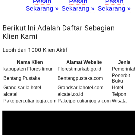
Pesan
Pesan
Pesan
Sekarang »
Sekarang »
Sekarang »
Berikut Ini Adalah Daftar Sebagian
Klien Kami
Lebih dari 1000 Klien Aktif
Nama Klien
Alamat Website
Jenis
kabupaten Flores timur
Florestimurkab.go.id
Pemerinta
Penerbit
Bentang Pustaka
Bentangpustaka.com
Buku
Grand sarila hotel
Grandsarilahotel.com
Hotel
alcatel
alcatel.co.id
Telpon
Pakejpercutianjogja.com
Pakejpercutianjogja.com
Wisata