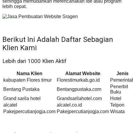
sehingga memudahkan merencanakan ide atau program
lebih cepat.
Berikut Ini Adalah Daftar Sebagian
Klien Kami
Lebih dari 1000 Klien Aktif
Nama Klien
Alamat Website
Jenis
kabupaten Flores timur
Florestimurkab.go.id
Pemerinta
Penerbit
Bentang Pustaka
Bentangpustaka.com
Buku
Grand sarila hotel
Grandsarilahotel.com
Hotel
alcatel
alcatel.co.id
Telpon
Pakejpercutianjogja.com
Pakejpercutianjogja.com
Wisata