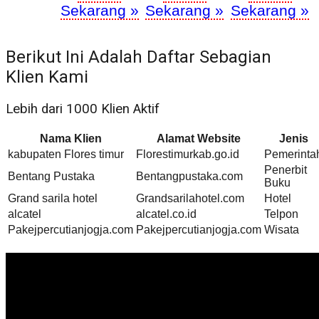
Sekarang »
Sekarang »
Sekarang »
Berikut Ini Adalah Daftar Sebagian
Klien Kami
Lebih dari 1000 Klien Aktif
Nama Klien
Alamat Website
Jenis
kabupaten Flores timur
Florestimurkab.go.id
Pemerinta
Penerbit
Bentang Pustaka
Bentangpustaka.com
Buku
Grand sarila hotel
Grandsarilahotel.com
Hotel
alcatel
alcatel.co.id
Telpon
Pakejpercutianjogja.com
Pakejpercutianjogja.com
Wisata