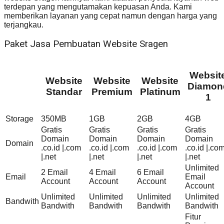
terdepan yang mengutamakan kepuasan Anda. Kami
memberikan layanan yang cepat namun dengan harga yang
terjangkau.
Paket Jasa Pembuatan Website Sragen
Websit
Website
Website
Website
Diamon
Standar
Premium
Platinum
1
Storage
350MB
1GB
2GB
4GB
Gratis
Gratis
Gratis
Gratis
Domain
Domain
Domain
Domain
Domain
.co.id |.com
.co.id |.com
.co.id |.com
.co.id |.co
|.net
|.net
|.net
|.net
Unlimited
2 Email
4 Email
6 Email
Email
Email
Account
Account
Account
Account
Unlimited
Unlimited
Unlimited
Unlimited
Bandwith
Bandwith
Bandwith
Bandwith
Bandwith
Fitur