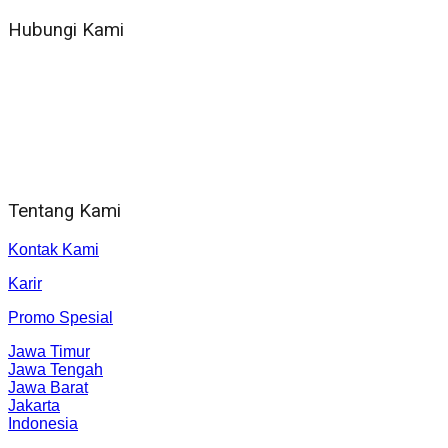
Hubungi Kami
WA 081 804 1010 72 (24 Jam)
Jam Kerja Kantor : 08.00–17.00 WIB
Alamat kantor
Jl. Gorongan 6 199B Condong Catur Kec. Depok, Kabupaten
Sleman, Daerah Istimewa Yogyakarta 55281
Tentang Kami
Kontak Kami
Karir
Promo Spesial
Jawa Timur
Jawa Tengah
Jawa Barat
Jakarta
Indonesia