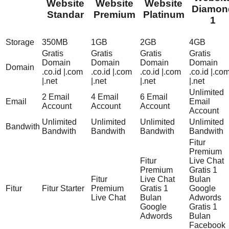
Website
Website
Website
Diamon
Standar
Premium
Platinum
1
Storage
350MB
1GB
2GB
4GB
Gratis
Gratis
Gratis
Gratis
Domain
Domain
Domain
Domain
Domain
.co.id |.com
.co.id |.com
.co.id |.com
.co.id |.co
|.net
|.net
|.net
|.net
Unlimited
2 Email
4 Email
6 Email
Email
Email
Account
Account
Account
Account
Unlimited
Unlimited
Unlimited
Unlimited
Bandwith
Bandwith
Bandwith
Bandwith
Bandwith
Fitur
Premium
Fitur
Live Chat
Premium
Gratis 1
Fitur
Live Chat
Bulan
Fitur
Fitur Starter
Premium
Gratis 1
Google
Live Chat
Bulan
Adwords
Google
Gratis 1
Adwords
Bulan
Facebook