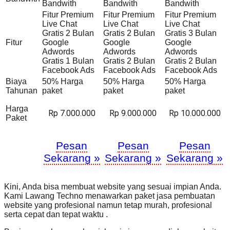
Bandwith
Bandwith
Bandwith
Fitur Premium
Fitur Premium
Fitur Premium
Live Chat
Live Chat
Live Chat
Gratis 2 Bulan
Gratis 2 Bulan
Gratis 3 Bulan
Fitur
Google
Google
Google
Adwords
Adwords
Adwords
Gratis 1 Bulan
Gratis 2 Bulan
Gratis 2 Bulan
Facebook Ads
Facebook Ads
Facebook Ads
Biaya
50% Harga
50% Harga
50% Harga
Tahunan
paket
paket
paket
Harga
Rp 7.000.000
Rp 9.000.000
Rp 10.000.000
Paket
Pesan
Pesan
Pesan
Sekarang »
Sekarang »
Sekarang »
Kini, Anda bisa membuat website yang sesuai impian Anda.
Kami Lawang Techno menawarkan paket jasa pembuatan
website yang profesional namun tetap murah, profesional
serta cepat dan tepat waktu .