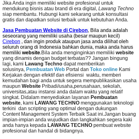
Jika Anda ingin memiliki website profesional untuk
mendukung bisnis atau brand di era digital,
Lawang Techno
siap membantu. Hubungi kami sekarang untuk konsultasi
gratis dan dapatkan solusi terbaik untuk kebutuhan Anda.
Jasa Pembuatan Website di Cirebon
, Bila anda adalah
seseorang yang memiliki usaha (besar maupun kecil)
Cirebon
, dan ingin produk ataupun jasa anda dilihat oleh
seluruh orang di Indonesia bahkan dunia, maka anda harus
memiliki
website
.
Bila anda menginginkan memiliki
website
yang dinamis dengan budget terbatas?? Jangan bingung
lagi, kami
Lawang Techno
dapat memberikan
solusinya,
Pembuatan Web
Portal dan
Toko online
Kami
Kerjakan dengan efektif dan efisiensi waktu, memberi
kemudahan bagi anda untuk segera mempublikasikan usaha
maupun
Website
Pribadi/usaha,perusahaan, sekolah,
universitas,atau instansi anda dalam waktu yang relatif
singkat. Didalam menyediakan layanan
Pembuatan
website
, kami
LAWANG TECHNO
menggunakan teknologi
terkini dan scripting yang optimal dengan dukungan
Content Management System Terbaik Saat ini.Jangan buang
impian-impian anda wujudkan dan langkahkan segera kaki
anda hanya kepada
LAWANG TECHNO
pembuat website
profesional dan handal di bidangnya.