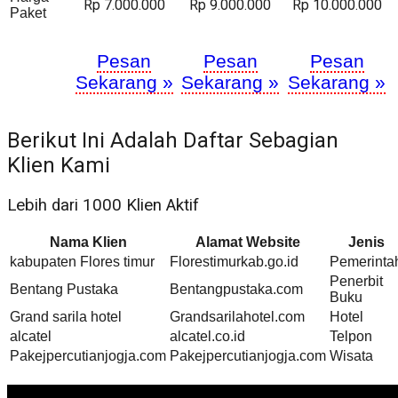
Rp 7.000.000
Rp 9.000.000
Rp 10.000.000
Paket
Pesan
Pesan
Pesan
Sekarang »
Sekarang »
Sekarang »
Berikut Ini Adalah Daftar Sebagian
Klien Kami
Lebih dari 1000 Klien Aktif
Nama Klien
Alamat Website
Jenis
kabupaten Flores timur
Florestimurkab.go.id
Pemerinta
Penerbit
Bentang Pustaka
Bentangpustaka.com
Buku
Grand sarila hotel
Grandsarilahotel.com
Hotel
alcatel
alcatel.co.id
Telpon
Pakejpercutianjogja.com
Pakejpercutianjogja.com
Wisata