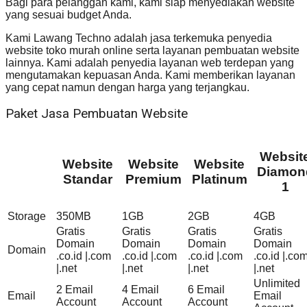
Bagi para pelanggan kami, kami siap menyediakan website
yang sesuai budget Anda.
Kami Lawang Techno adalah jasa terkemuka penyedia
website toko murah online serta layanan pembuatan website
lainnya. Kami adalah penyedia layanan web terdepan yang
mengutamakan kepuasan Anda. Kami memberikan layanan
yang cepat namun dengan harga yang terjangkau.
Paket Jasa Pembuatan Website
Websit
Website
Website
Website
Diamon
Standar
Premium
Platinum
1
Storage
350MB
1GB
2GB
4GB
Gratis
Gratis
Gratis
Gratis
Domain
Domain
Domain
Domain
Domain
.co.id |.com
.co.id |.com
.co.id |.com
.co.id |.co
|.net
|.net
|.net
|.net
Unlimited
2 Email
4 Email
6 Email
Email
Email
Account
Account
Account