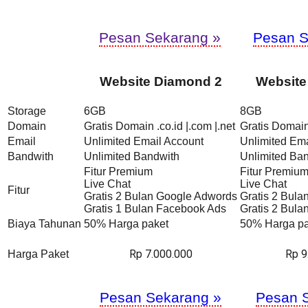
Pesan Sekarang »
Pesan S
Website Diamond 2
Website
Storage
6GB
8GB
Domain
Gratis Domain .co.id |.com |.net
Gratis Domain 
Email
Unlimited Email Account
Unlimited Ema
Bandwith
Unlimited Bandwith
Unlimited Ba
Fitur Premium
Fitur Premiu
Live Chat
Live Chat
Fitur
Gratis 2 Bulan Google Adwords
Gratis 2 Bul
Gratis 1 Bulan Facebook Ads
Gratis 2 Bul
Biaya Tahunan
50% Harga paket
50% Harga pa
Rp 7.000.000
Rp 9
Harga Paket
Pesan Sekarang »
Pesan 