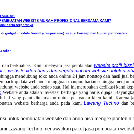
N MURAH
PEMBUATAN WEBSITE MURAH PROFESIONAL BERSAMA KAMI?
nal serta terpercaya
ka di gadget (mobile friendly/responsive) sesuai konsep dan tujuan pembuatan
Anda :
l dan berkualitas. Kami melayani jasa pembuatan
website profil bis
rtal – website iklan baris dan segala macam website untuk usah
hingga mendukung toko anda online 24 jam nonstop dan hasil jual be
embackup data web anda mingguan maupun harian sehingga menjamin ke
indungi website anda setiap saat. Hal ini merupakan dedikasi kami 
m
,Website anda adalah investasi berharga yang harus dijaga. Bayangka
lah hal yang patut diutamakan untuk pelayanan klien kami. Karena 
uatan website berharga anda pada kami
Lawang Techno
dan ba
rensi untuk pembuatan website dan anda bisa mengexplor lebih
Kami Lawang Techno menawarkan paket jasa pembuatan website 