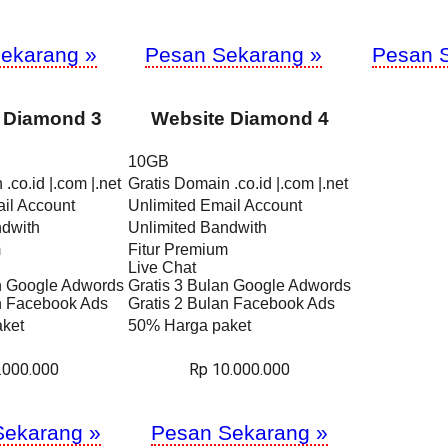
ekarang »
Pesan Sekarang »
Pesan 
 Diamond 3
Website Diamond 4
10GB
.co.id |.com |.net
Gratis Domain .co.id |.com |.net
il Account
Unlimited Email Account
ndwith
Unlimited Bandwith
m
Fitur Premium
Live Chat
an Google Adwords
Gratis 3 Bulan Google Adwords
an Facebook Ads
Gratis 2 Bulan Facebook Ads
ket
50% Harga paket
.000.000
Rp 10.000.000
Sekarang »
Pesan Sekarang »