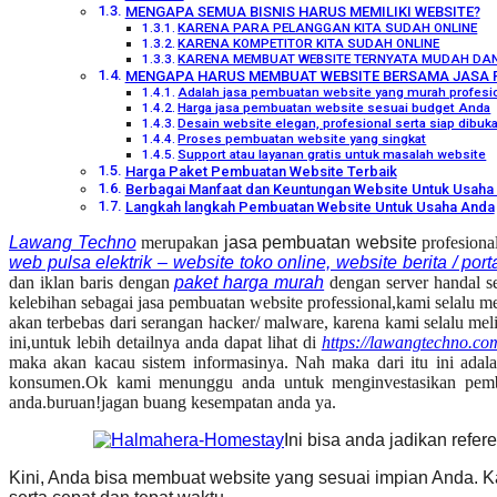
MENGAPA SEMUA BISNIS HARUS MEMILIKI WEBSITE?
KARENA PARA PELANGGAN KITA SUDAH ONLINE
KARENA KOMPETITOR KITA SUDAH ONLINE
KARENA MEMBUAT WEBSITE TERNYATA MUDAH DA
MENGAPA HARUS MEMBUAT WEBSITE BERSAMA JASA 
Adalah jasa pembuatan website yang murah profesio
Harga jasa pembuatan website sesuai budget Anda
Desain website elegan, profesional serta siap dibu
Proses pembuatan website yang singkat
Support atau layanan gratis untuk masalah website
Harga Paket Pembuatan Website Terbaik
Berbagai Manfaat dan Keuntungan Website Untuk Usaha 
Langkah langkah Pembuatan Website Untuk Usaha Anda
Lawang Techno
merupakan
jasa pembuatan website
profesiona
web pulsa elektrik – website toko online, website berita / po
dan iklan baris dengan
paket harga murah
dengan server handal se
kelebihan sebagai jasa pembuatan website professional
,
kami selalu m
akan terbebas dari serangan hacker/ malware
,
karena kami selalu mel
ini,untuk lebih detailnya anda dapat lihat di
https://lawangtechno.co
maka akan kacau sistem informasinya. Nah maka dari itu ini ada
konsumen.Ok kami menunggu anda untuk menginvestasikan pemb
anda.buruan!jagan buang kesempatan anda ya.
Ini bisa anda jadikan refe
Kini, Anda bisa membuat website yang sesuai impian Anda. 