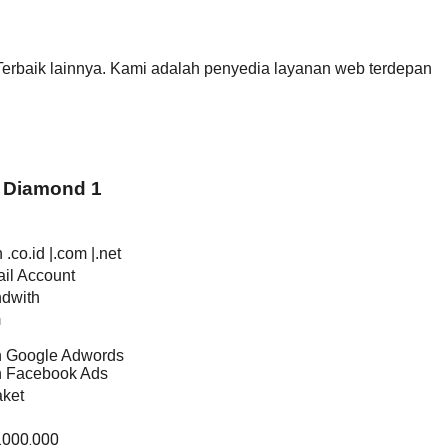
erbaik lainnya. Kami adalah penyedia layanan web terdepan
 Diamond 1
.co.id |.com |.net
il Account
ndwith
m
an Google Adwords
an Facebook Ads
ket
.000.000