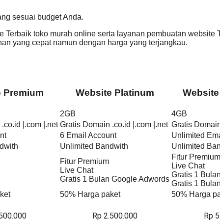
ang sesuai budget Anda.
Terbaik toko murah online serta layanan pembuatan website T
n yang cepat namun dengan harga yang terjangkau.
e Premium
Website Platinum
Website
2GB
4GB
.co.id |.com |.net
Gratis Domain .co.id |.com |.net
Gratis Domain 
nt
6 Email Account
Unlimited Ema
dwith
Unlimited Bandwith
Unlimited Ba
Fitur Premiu
Fitur Premium
Live Chat
Live Chat
Gratis 1 Bul
Gratis 1 Bulan Google Adwords
Gratis 1 Bul
ket
50% Harga paket
50% Harga pa
.500.000
Rp 2.500.000
Rp 5