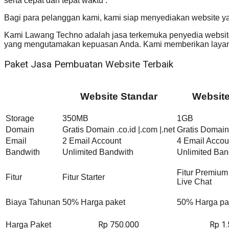
serta cepat dan tepat waktu .
Bagi para pelanggan kami, kami siap menyediakan website y
Kami Lawang Techno adalah jasa terkemuka penyedia website 
yang mengutamakan kepuasan Anda. Kami memberikan layana
Paket Jasa Pembuatan Website Terbaik
Website Standar
Websit
Storage
350MB
1GB
Domain
Gratis Domain .co.id |.com |.net
Gratis Domain 
Email
2 Email Account
4 Email Accou
Bandwith
Unlimited Bandwith
Unlimited Ban
Fitur Premium
Fitur
Fitur Starter
Live Chat
Biaya Tahunan
50% Harga paket
50% Harga pa
Rp 750.000
Rp 1
Harga Paket