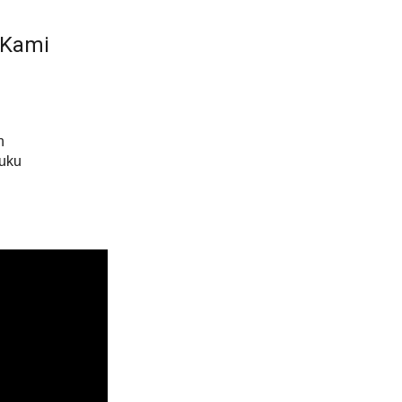
 Kami
h
Buku