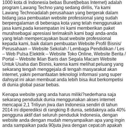
1000 kota di Indonesia bebas Bunet(bebas Internet) adalah
program Lawang Techno yang sedang dirilis, Ya kami
Lawang Technoadalah perusahaan yang bergerak dalam
bidang jasa pembuatan website professional yang sudah
berpengalaman di beberapa kota yang telah menggunakan
jasa kami,pada kesempatan ini kami memberikan paket
murahsebagai apresiasi terimaksih kami bagi anda-anda
yang telah mempercayakan buat website professional
kepada kami, baik dalam pembuatan Website Profil Bisnis/
Perusahaan – Website Sekolah / Lembaga Pendidikan / Les
– Web Pulsa Elektrik – Website Toko Online, Website Berita /
Portal – Website Iklan Baris dan Segala Macam Website
Untuk Usaha dan Bisnis, karena kami melihat peluang yang
sekarang tengah menggejala di tengah masyarakat akan
internet, yakni pemanfaatan teknologi informasi yang super
dahsyat ini akan membuat anda lebih bisa ikut berkompetisi
di dunia global pasar bebas.
Kenapa website yang anda harus miliki?sederhana saja
sekarang penduduk dunia menggunakan akses internet
mencapai 2,1 Triliyun jiwa dan Indonesia sendiri di tahun
2014 ini diperediksi di rangking 8 dunia, setidaknya ada 40%
pengguna aktif dari seluruh penduduk Indonesia, dengan
website anda dengan mudah menyampaikan apa yang ingin
anda sampaikan pada 90juta jiwa dengan cepat.oh apakah