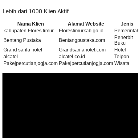
Lebih dari 1000 Klien Aktif
Nama Klien
Alamat Website
Jenis
kabupaten Flores timur
Florestimurkab.go.id
Pemerinta
Penerbit
Bentang Pustaka
Bentangpustaka.com
Buku
Grand sarila hotel
Grandsarilahotel.com
Hotel
alcatel
alcatel.co.id
Telpon
Pakejpercutianjogja.com
Pakejpercutianjogja.com
Wisata