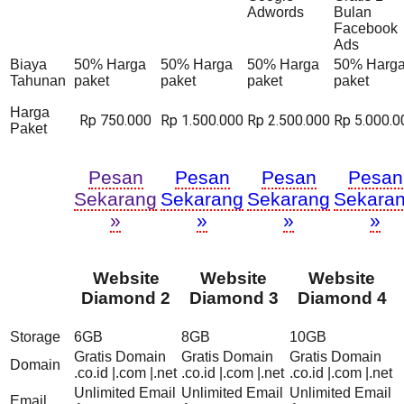
Adwords
Bulan
Facebook
Ads
Biaya
50% Harga
50% Harga
50% Harga
50% Harg
Tahunan
paket
paket
paket
paket
Harga
Rp 750.000
Rp 1.500.000
Rp 2.500.000
Rp 5.000.0
Paket
Pesan
Pesan
Pesan
Pesan
Sekarang
Sekarang
Sekarang
Sekara
»
»
»
»
Website
Website
Website
Diamond 2
Diamond 3
Diamond 4
Storage
6GB
8GB
10GB
Gratis Domain
Gratis Domain
Gratis Domain
Domain
.co.id |.com |.net
.co.id |.com |.net
.co.id |.com |.net
Unlimited Email
Unlimited Email
Unlimited Email
Email