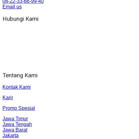
08-22-33-66-99-40
Email us
Hubungi Kami
WA 081 804 1010 72 (24 Jam)
Jam Kerja Kantor : 08.00–17.00 WIB
Alamat kantor
Jl. Gorongan 6 199B Condong Catur Kec. Depok, Kabupaten
Sleman, Daerah Istimewa Yogyakarta 55281
Tentang Kami
Kontak Kami
Karir
Promo Spesial
Jawa Timur
Jawa Tengah
Jawa Barat
Jakarta