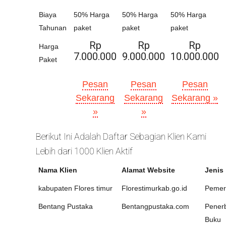
Biaya
50% Harga
50% Harga
50% Harga
Tahunan
paket
paket
paket
Rp
Rp
Rp
Harga
7.000.000
9.000.000
10.000.000
Paket
Pesan
Pesan
Pesan
Sekarang
Sekarang
Sekarang »
»
»
Berikut Ini Adalah Daftar Sebagian Klien Kami
Lebih dari 1000 Klien Aktif
Nama Klien
Alamat Website
Jenis
kabupaten Flores timur
Florestimurkab.go.id
Pemer
Bentang Pustaka
Bentangpustaka.com
Penerb
Buku