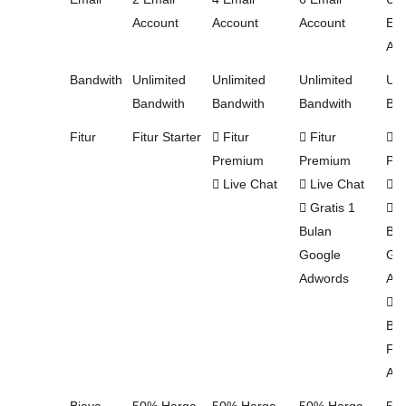
Account
Account
Account
Ema
Acc
Bandwith
Unlimited
Unlimited
Unlimited
Unl
Bandwith
Bandwith
Bandwith
Ban
Fitur
Fitur Starter
Fitur
Fitur
Fi
Premium
Premium
Pr
Live Chat
Live Chat
L
Gratis 1
Gr
Bulan
Bul
Google
Go
Adwords
Ad
Gr
Bul
Fa
Ad