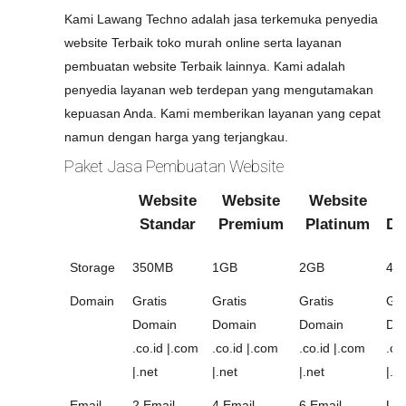
Kami Lawang Techno adalah jasa terkemuka penyedia
website Terbaik toko murah online serta layanan
pembuatan website Terbaik lainnya. Kami adalah
penyedia layanan web terdepan yang mengutamakan
kepuasan Anda. Kami memberikan layanan yang cepat
namun dengan harga yang terjangkau.
Paket Jasa Pembuatan Website
Website
Website
Website
W
Standar
Premium
Platinum
Di
Storage
350MB
1GB
2GB
4G
Domain
Gratis
Gratis
Gratis
Gra
Domain
Domain
Domain
Do
.co.id |.com
.co.id |.com
.co.id |.com
.co
|.net
|.net
|.net
|.n
Email
2 Email
4 Email
6 Email
Unl