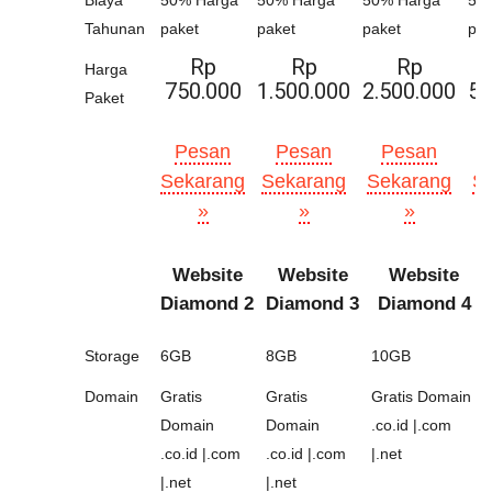
Biaya
50% Harga
50% Harga
50% Harga
50
Tahunan
paket
paket
paket
pak
Rp
Rp
Rp
Harga
750.000
1.500.000
2.500.000
5.
Paket
Pesan
Pesan
Pesan
Sekarang
Sekarang
Sekarang
S
»
»
»
Website
Website
Website
Diamond 2
Diamond 3
Diamond 4
Storage
6GB
8GB
10GB
Domain
Gratis
Gratis
Gratis Domain
Domain
Domain
.co.id |.com
.co.id |.com
.co.id |.com
|.net
|.net
|.net