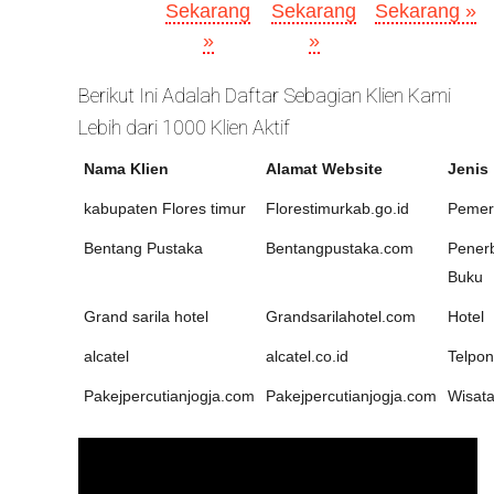
Sekarang
Sekarang
Sekarang »
»
»
Berikut Ini Adalah Daftar Sebagian Klien Kami
Lebih dari 1000 Klien Aktif
Nama Klien
Alamat Website
Jenis
kabupaten Flores timur
Florestimurkab.go.id
Pemer
Bentang Pustaka
Bentangpustaka.com
Penerb
Buku
Grand sarila hotel
Grandsarilahotel.com
Hotel
alcatel
alcatel.co.id
Telpon
Pakejpercutianjogja.com
Pakejpercutianjogja.com
Wisat