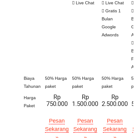
Live Chat
Live Chat
L
Gratis 1
Gr
Bulan
Bul
Google
Go
Adwords
Ad
Gr
Bul
Fa
Ad
Biaya
50% Harga
50% Harga
50% Harga
50
Tahunan
paket
paket
paket
pak
Rp
Rp
Rp
Harga
750.000
1.500.000
2.500.000
5.
Paket
Pesan
Pesan
Pesan
Sekarang
Sekarang
Sekarang
S
»
»
»