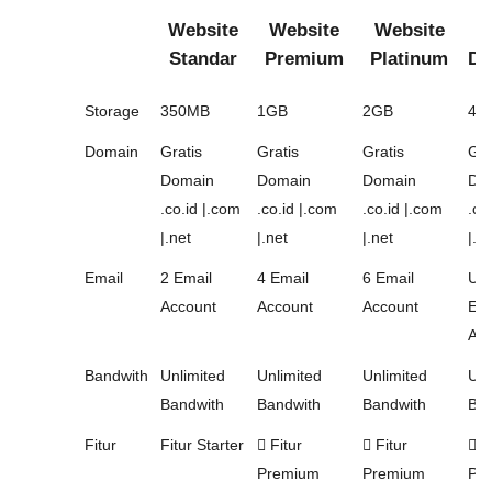
Website
Website
Website
W
Standar
Premium
Platinum
Di
Storage
350MB
1GB
2GB
4G
Domain
Gratis
Gratis
Gratis
Gra
Domain
Domain
Domain
Do
.co.id |.com
.co.id |.com
.co.id |.com
.co
|.net
|.net
|.net
|.n
Email
2 Email
4 Email
6 Email
Unl
Account
Account
Account
Ema
Acc
Bandwith
Unlimited
Unlimited
Unlimited
Unl
Bandwith
Bandwith
Bandwith
Ban
Fitur
Fitur Starter
Fitur
Fitur
Fi
Premium
Premium
Pr