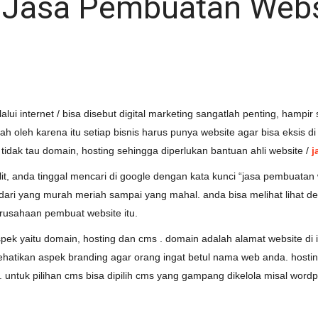
Jasa Pembuatan Webs
lui internet / bisa disebut digital marketing sangatlah penting, hamp
h oleh karena itu setiap bisnis harus punya website agar bisa eksis di
dak tau domain, hosting sehingga diperlukan bantuan ahli website /
j
lit, anda tinggal mencari di google dengan kata kunci “jasa pembuat
i yang murah meriah sampai yang mahal. anda bisa melihat lihat des
erusahaan pembuat website itu.
k yaitu domain, hosting dan cms . domain adalah alamat website di i
ehatikan aspek branding agar orang ingat betul nama web anda. hostin
. untuk pilihan cms bisa dipilih cms yang gampang dikelola misal wordp