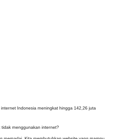
nternet Indonesia meningkat hingga 142,26 juta
 tidak menggunakan internet?
yang memadai. Kita membutuhkan website yang mampu