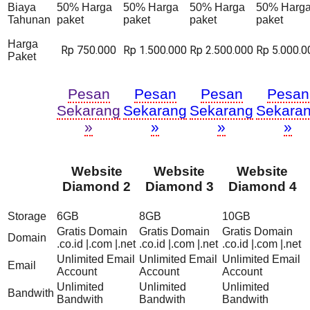
Biaya
50% Harga
50% Harga
50% Harga
50% Harg
Tahunan
paket
paket
paket
paket
Harga
Rp 750.000
Rp 1.500.000
Rp 2.500.000
Rp 5.000.0
Paket
Pesan
Pesan
Pesan
Pesan
Sekarang
Sekarang
Sekarang
Sekara
»
»
»
»
Website
Website
Website
Diamond 2
Diamond 3
Diamond 4
Storage
6GB
8GB
10GB
Gratis Domain
Gratis Domain
Gratis Domain
Domain
.co.id |.com |.net
.co.id |.com |.net
.co.id |.com |.net
Unlimited Email
Unlimited Email
Unlimited Email
Email
Account
Account
Account
Unlimited
Unlimited
Unlimited
Bandwith
Bandwith
Bandwith
Bandwith