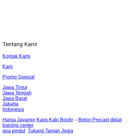
WA 081 804 1010 72 (24 Jam)
Jam Kerja Kantor : 08.00–17.00 WIB
Alamat kantor
Jl. Gorongan 6 199B Condong Catur Kec. Depok, Kabupaten
Sleman, Daerah Istimewa Yogyakarta 55281
Tentang Kami
Kontak Kami
Karir
Promo Spesial
Jawa Timur
Jawa Tengah
Jawa Barat
Jakarta
Indonesia
Harga Jayamix
Kaos Kaki Bordir
–
Beton Precast
diklat
training center
goa pindul
Tukang Taman Jogja