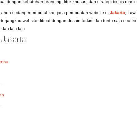
uai dengan kebutuhan branding, fitur khusus, dan strategi bisnis masin
la anda sedang membutuhkan jasa pembuatan website di
Jakarta
, Law
erjangkau website dibuat dengan desain terkini dan tentu saja seo fr
dan lain lain
Jakarta
ribu
t
an
r