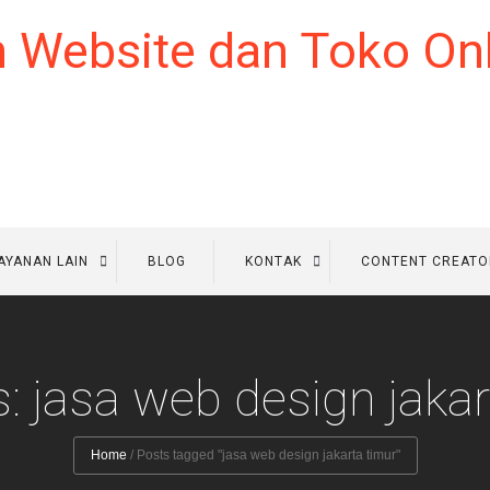
AYANAN LAIN
BLOG
KONTAK
CONTENT CREATO
s: jasa web design jakar
Home
/
Posts tagged "jasa web design jakarta timur"