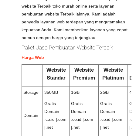
website Terbaik toko murah online serta layanan
pembuatan website Terbaik lainnya. Kami adalah
penyedia layanan web terdepan yang mengutamakan
kepuasan Anda. Kami memberikan layanan yang cepat
namun dengan harga yang terjangkau.
Paket Jasa Pembuatan Website Terbaik
Harga Web
Website
Website
Website
W
Standar
Premium
Platinum
Di
Storage
350MB
1GB
2GB
4G
Gratis
Gratis
Gratis
Gra
Domain
Domain
Domain
Do
Domain
.co.id |.com
.co.id |.com
.co.id |.com
.co
|.net
|.net
|.net
|.n