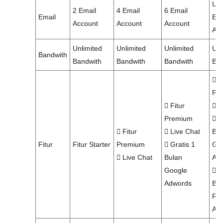
Unl
2 Email
4 Email
6 Email
Email
Ema
Account
Account
Account
Acc
Unlimited
Unlimited
Unlimited
Unl
Bandwith
Bandwith
Bandwith
Bandwith
Ban
Fi
Pr
Fitur
L
Premium
Gr
Fitur
Live Chat
Bul
Fitur
Fitur Starter
Premium
Gratis 1
Go
Live Chat
Bulan
Ad
Google
Gr
Adwords
Bul
Fa
Ad