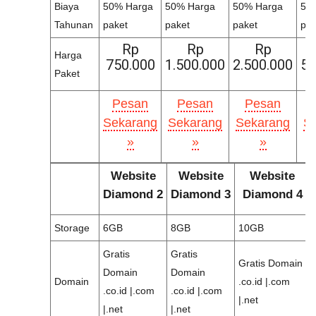
Biaya
50% Harga
50% Harga
50% Harga
50
Tahunan
paket
paket
paket
pak
Rp
Rp
Rp
Harga
750.000
1.500.000
2.500.000
5.
Paket
Pesan
Pesan
Pesan
Sekarang
Sekarang
Sekarang
S
»
»
»
Website
Website
Website
Diamond 2
Diamond 3
Diamond 4
Storage
6GB
8GB
10GB
Gratis
Gratis
Gratis Domain
Domain
Domain
Domain
.co.id |.com
.co.id |.com
.co.id |.com
|.net
|.net
|.net