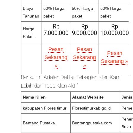
Biaya
50% Harga
50% Harga
50% Harga
Tahunan
paket
paket
paket
Rp
Rp
Rp
Harga
7.000.000
9.000.000
10.000.000
Paket
Pesan
Pesan
Pesan
Sekarang
Sekarang
Sekarang »
»
»
Berikut Ini Adalah Daftar Sebagian Klien Kami
Lebih dari 1000 Klien Aktif
Nama Klien
Alamat Website
Jenis
kabupaten Flores timur
Florestimurkab.go.id
Pemer
Pener
Bentang Pustaka
Bentangpustaka.com
Buku