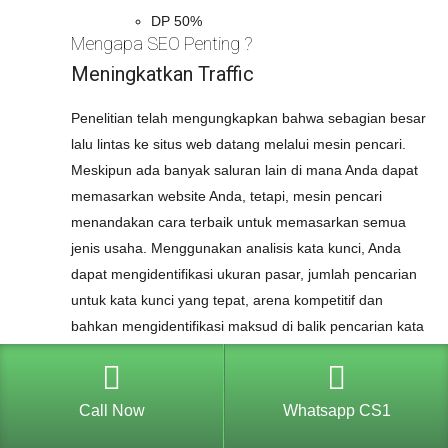
DP 50%
Mengapa SEO Penting ?
Meningkatkan Traffic
Penelitian telah mengungkapkan bahwa sebagian besar
lalu lintas ke situs web datang melalui mesin pencari.
Meskipun ada banyak saluran lain di mana Anda dapat
memasarkan website Anda, tetapi, mesin pencari
menandakan cara terbaik untuk memasarkan semua
jenis usaha. Menggunakan analisis kata kunci, Anda
dapat mengidentifikasi ukuran pasar, jumlah pencarian
untuk kata kunci yang tepat, arena kompetitif dan
bahkan mengidentifikasi maksud di balik pencarian kata
kunci. Ketika Anda melacak lalu lintas menggunakan alat
yang diperlukan Anda akan dapat menonton lebih
banyak orang mengunjungi situs Anda dan penjualan
Call Now
Whatsapp CS1
akan melalui atap.