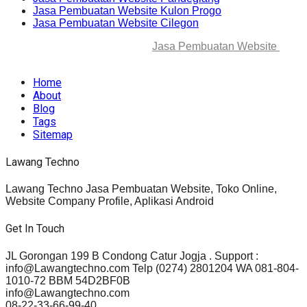
Jasa Pembuatan Website Kulon Progo
Jasa Pembuatan Website Cilegon
© 2025-2045 Lawang Techno
Jasa Pembuatan Website
. All
rights reserved.
Home
About
Blog
Tags
Sitemap
Lawang Techno
Lawang Techno Jasa Pembuatan Website, Toko Online,
Website Company Profile, Aplikasi Android
Get In Touch
JL Gorongan 199 B Condong Catur Jogja . Support :
info@Lawangtechno.com Telp (0274) 2801204 WA 081-804-
1010-72 BBM 54D2BF0B
info@Lawangtechno.com
08-22-33-66-99-40