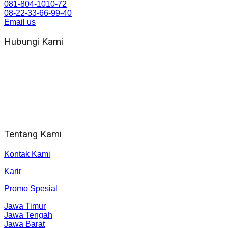
081-804-1010-72
08-22-33-66-99-40
Email us
Hubungi Kami
WA 081 804 1010 72 (24 Jam)
Jam Kerja Kantor : 08.00–17.00 WIB
Alamat kantor
Jl. Gorongan 6 199B Condong Catur Kec. Depok, Kabupaten
Sleman, Daerah Istimewa Yogyakarta 55281
Tentang Kami
Kontak Kami
Karir
Promo Spesial
Jawa Timur
Jawa Tengah
Jawa Barat