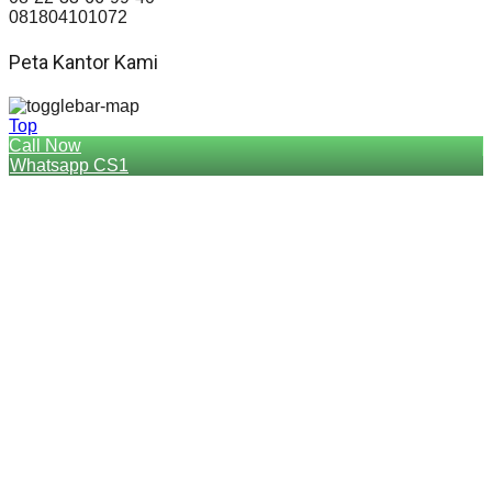
081804101072
Peta Kantor Kami
Top
Call Now
Whatsapp CS1