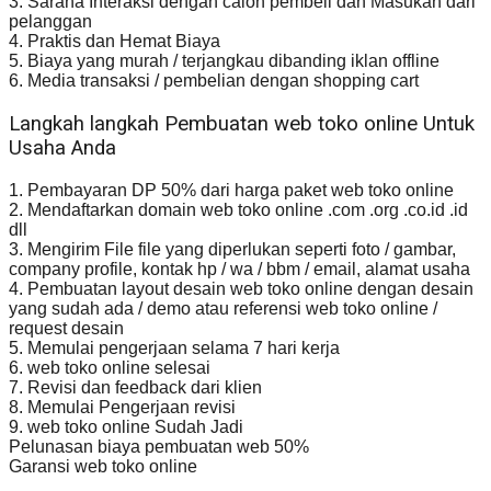
3. Sarana Interaksi dengan calon pembeli dan Masukan dari
pelanggan
4. Praktis dan Hemat Biaya
5. Biaya yang murah / terjangkau dibanding iklan offline
6. Media transaksi / pembelian dengan shopping cart
Langkah langkah Pembuatan web toko online Untuk
Usaha Anda
1. Pembayaran DP 50% dari harga paket web toko online
2. Mendaftarkan domain web toko online .com .org .co.id .id
dll
3. Mengirim File file yang diperlukan seperti foto / gambar,
company profile, kontak hp / wa / bbm / email, alamat usaha
4. Pembuatan layout desain web toko online dengan desain
yang sudah ada / demo atau referensi web toko online /
request desain
5. Memulai pengerjaan selama 7 hari kerja
6. web toko online selesai
7. Revisi dan feedback dari klien
8. Memulai Pengerjaan revisi
9. web toko online Sudah Jadi
Pelunasan biaya pembuatan web 50%
Garansi web toko online