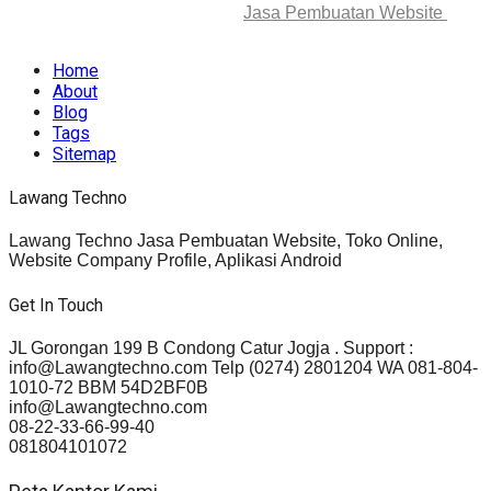
© 2025-2045 Lawang Techno
Jasa Pembuatan Website
. All
rights reserved.
Home
About
Blog
Tags
Sitemap
Lawang Techno
Lawang Techno Jasa Pembuatan Website, Toko Online,
Website Company Profile, Aplikasi Android
Get In Touch
JL Gorongan 199 B Condong Catur Jogja . Support :
info@Lawangtechno.com Telp (0274) 2801204 WA 081-804-
1010-72 BBM 54D2BF0B
info@Lawangtechno.com
08-22-33-66-99-40
081804101072