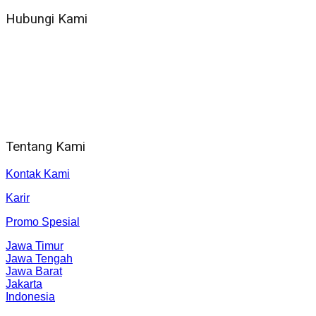
Hubungi Kami
WA 081 804 1010 72 (24 Jam)
Jam Kerja Kantor : 08.00–17.00 WIB
Alamat kantor
Jl. Gorongan 6 199B Condong Catur Kec. Depok, Kabupaten
Sleman, Daerah Istimewa Yogyakarta 55281
Tentang Kami
Kontak Kami
Karir
Promo Spesial
Jawa Timur
Jawa Tengah
Jawa Barat
Jakarta
Indonesia