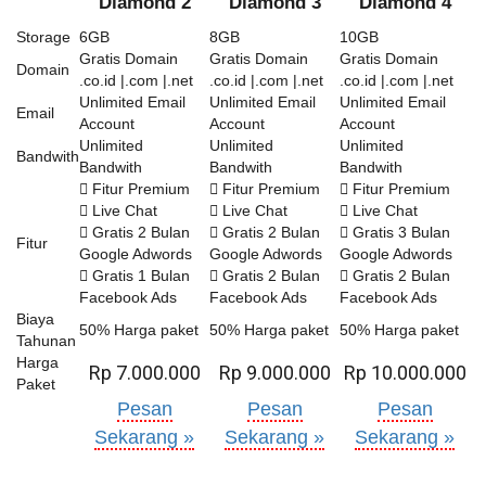
Diamond 2
Diamond 3
Diamond 4
Storage
6GB
8GB
10GB
Gratis Domain
Gratis Domain
Gratis Domain
Domain
.co.id |.com |.net
.co.id |.com |.net
.co.id |.com |.net
Unlimited Email
Unlimited Email
Unlimited Email
Email
Account
Account
Account
Unlimited
Unlimited
Unlimited
Bandwith
Bandwith
Bandwith
Bandwith
Fitur Premium
Fitur Premium
Fitur Premium
Live Chat
Live Chat
Live Chat
Gratis 2 Bulan
Gratis 2 Bulan
Gratis 3 Bulan
Fitur
Google Adwords
Google Adwords
Google Adwords
Gratis 1 Bulan
Gratis 2 Bulan
Gratis 2 Bulan
Facebook Ads
Facebook Ads
Facebook Ads
Biaya
50% Harga paket
50% Harga paket
50% Harga paket
Tahunan
Harga
Rp 7.000.000
Rp 9.000.000
Rp 10.000.000
Paket
Pesan
Pesan
Pesan
Sekarang »
Sekarang »
Sekarang »