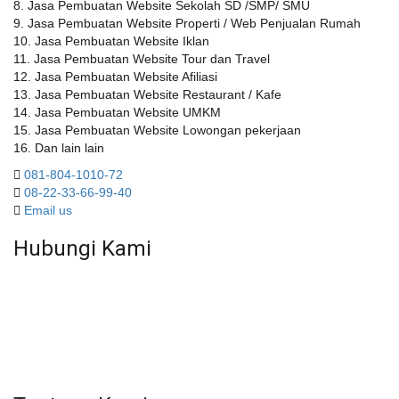
8. Jasa Pembuatan Website Sekolah SD /SMP/ SMU
9. Jasa Pembuatan Website Properti / Web Penjualan Rumah
10. Jasa Pembuatan Website Iklan
11. Jasa Pembuatan Website Tour dan Travel
12. Jasa Pembuatan Website Afiliasi
13. Jasa Pembuatan Website Restaurant / Kafe
14. Jasa Pembuatan Website UMKM
15. Jasa Pembuatan Website Lowongan pekerjaan
16. Dan lain lain
081-804-1010-72
08-22-33-66-99-40
Email us
Hubungi Kami
WA 081 804 1010 72 (24 Jam)
Jam Kerja Kantor : 08.00–17.00 WIB
Alamat kantor
Jl. Gorongan 6 199B Condong Catur Kec. Depok, Kabupaten
Sleman, Daerah Istimewa Yogyakarta 55281