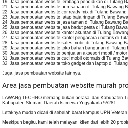
19. Jasa pembuatan website lembaga pendidikan di Tulang B
21. Jasa pembuatan website perusahaan di Tulang Bawang B
22. Jasa pembuatan website cor ready mix di Tulang Bawang
23. Jasa pembuatan website atap baja ringan di Tulang Baw
24. Jasa pembuatan website jasa taman di Tulang Bawang B
25. Jasa pembuatan website jasa badut pesta di Tulang Baw
26. Jasa pembuatan website kantor akuntan di Tulang Bawan
27. Jasa pembuatan website kantor pengacara / notaris di T
28. Jasa pembuatan website sales mobil di Tulang Bawang B
29. Jasa pembuatan website toko bahan bangunan di Tulang
30. Jasa pembuatan website penjualan aksesori mobil / moto
31. Jasa pembuatan website cuci mobil otomatis di Tulang B
32. Jasa pembuatan website toko gadget dan laptop di Tula
Juga, jasa pembuatan website lainnya.
Area jasa pembuatan website murah pro
LAWANg TECHNO memang bukan berasal dari Kabupaten Tulan
Kabupaten Sleman, Daerah Istimewa Yogyakarta 55281.
Letaknya mudah dicari di sebelah barat kampus UPN Veteran 
Meskipun begitu, kami telah melayani klien dari lebih 20 propi