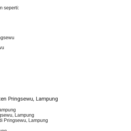
 seperti:
u
ingsewu
wu
aten Pringsewu, Lampung
Lampung
ngsewu, Lampung
 di Pringsewu, Lampung
pung