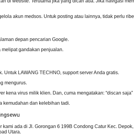
i website. Terutama jika yang dicari ada. Jika navigasi mem
ola akun medsos. Untuk posting atau lainnya, tidak perlu ribe
halaman depan pencarian Google.
melipat gandakan penjualan.
aik. Untuk LAWANG TECHNO, support server Anda gratis.
ang mengurus.
er kena virus milik klien. Dan, cuma mengatakan: “discan saja
a kemudahan dan kelebihan tadi.
ringsewu
r kami ada di Jl. Gorongan 6 199B Condong Catur Kec. Depok,
ad Utara.