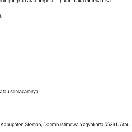
bingungkan atau berputar – putar, maka mereka bisa
t.
” atau semacamnya.
 Kabupaten Sleman, Daerah Istimewa Yogyakarta 55281. Atau