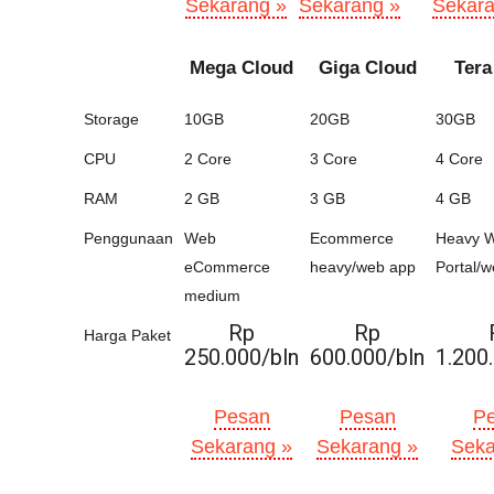
Sekarang »
Sekarang »
Sekara
Mega Cloud
Giga Cloud
Tera
Storage
10GB
20GB
30GB
CPU
2 Core
3 Core
4 Core
RAM
2 GB
3 GB
4 GB
Penggunaan
Web
Ecommerce
Heavy 
eCommerce
heavy/web app
Portal/
medium
Rp
Rp
Harga Paket
250.000/bln
600.000/bln
1.200
Pesan
Pesan
P
Sekarang »
Sekarang »
Seka