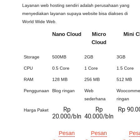
Layanan web hosting sendiri adalah perusahaan yang
menyediakan layanan supaya website bisa diakses di
World Wide Web.
Nano Cloud
Micro
Mini C
Cloud
Storage
500MB
2GB
3GB
CPU
0.5 Core
1 Core
1.5 Core
RAM
128 MB
256 MB
512 MB
Penggunaan
Blog ringan
Web
Woocomme
sederhana
ringan
Rp
Rp
Rp 90.0
Harga Paket
20.000/bln
40.000/bln
Pesan
Pesan
Pes