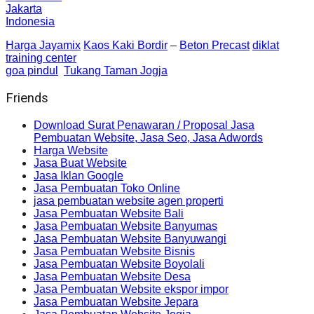
Jakarta
Indonesia
Harga Jayamix
Kaos Kaki Bordir
–
Beton Precast
diklat
training center
goa pindul
Tukang Taman Jogja
Friends
Download Surat Penawaran / Proposal Jasa
Pembuatan Website, Jasa Seo, Jasa Adwords
Harga Website
Jasa Buat Website
Jasa Iklan Google
Jasa Pembuatan Toko Online
jasa pembuatan website agen properti
Jasa Pembuatan Website Bali
Jasa Pembuatan Website Banyumas
Jasa Pembuatan Website Banyuwangi
Jasa Pembuatan Website Bisnis
Jasa Pembuatan Website Boyolali
Jasa Pembuatan Website Desa
Jasa Pembuatan Website ekspor impor
Jasa Pembuatan Website Jepara