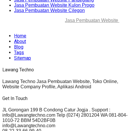
Jasa Pembuatan Website Kulon Progo
Jasa Pembuatan Website Cilegon
© 2025-2045 Lawang Techno
Jasa Pembuatan Website
. All
rights reserved.
Home
About
Blog
Tags
Sitemap
Lawang Techno
Lawang Techno Jasa Pembuatan Website, Toko Online,
Website Company Profile, Aplikasi Android
Get In Touch
JL Gorongan 199 B Condong Catur Jogja . Support :
info@Lawangtechno.com Telp (0274) 2801204 WA 081-804-
1010-72 BBM 54D2BF0B
info@Lawangtechno.com
08-22-33-66-99-40