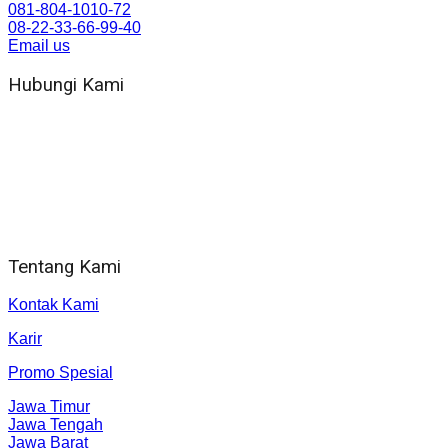
081-804-1010-72
08-22-33-66-99-40
Email us
Hubungi Kami
WA 081 804 1010 72 (24 Jam)
Jam Kerja Kantor : 08.00–17.00 WIB
Alamat kantor
Jl. Gorongan 6 199B Condong Catur Kec. Depok, Kabupaten
Sleman, Daerah Istimewa Yogyakarta 55281
Tentang Kami
Kontak Kami
Karir
Promo Spesial
Jawa Timur
Jawa Tengah
Jawa Barat