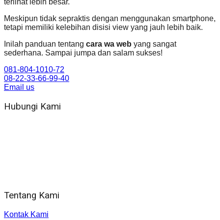
terlihat lebih besar.
Meskipun tidak sepraktis dengan menggunakan smartphone,
tetapi memiliki kelebihan disisi view yang jauh lebih baik.
Inilah panduan tentang
cara wa web
yang sangat
sederhana. Sampai jumpa dan salam sukses!
081-804-1010-72
08-22-33-66-99-40
Email us
Hubungi Kami
WA 081 804 1010 72 (24 Jam)
Jam Kerja Kantor : 08.00–17.00 WIB
Alamat kantor
Jl. Gorongan 6 199B Condong Catur Kec. Depok, Kabupaten
Sleman, Daerah Istimewa Yogyakarta 55281
Tentang Kami
Kontak Kami