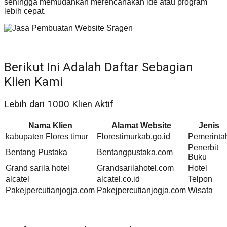
sehingga memudahkan merencanakan ide atau program
lebih cepat.
Berikut Ini Adalah Daftar Sebagian
Klien Kami
Lebih dari 1000 Klien Aktif
Nama Klien
Alamat Website
Jenis
kabupaten Flores timur
Florestimurkab.go.id
Pemerinta
Penerbit
Bentang Pustaka
Bentangpustaka.com
Buku
Grand sarila hotel
Grandsarilahotel.com
Hotel
alcatel
alcatel.co.id
Telpon
Pakejpercutianjogja.com
Pakejpercutianjogja.com
Wisata