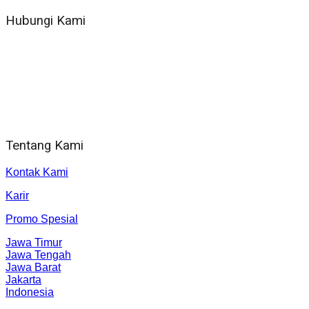
Hubungi Kami
WA 081 804 1010 72 (24 Jam)
Jam Kerja Kantor : 08.00–17.00 WIB
Alamat kantor
Jl. Gorongan 6 199B Condong Catur Kec. Depok, Kabupaten
Sleman, Daerah Istimewa Yogyakarta 55281
Tentang Kami
Kontak Kami
Karir
Promo Spesial
Jawa Timur
Jawa Tengah
Jawa Barat
Jakarta
Indonesia