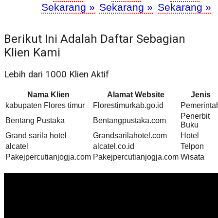
Sekarang »
Sekarang »
Sekarang »
Berikut Ini Adalah Daftar Sebagian
Klien Kami
Lebih dari 1000 Klien Aktif
Nama Klien
Alamat Website
Jenis
kabupaten Flores timur
Florestimurkab.go.id
Pemerinta
Penerbit
Bentang Pustaka
Bentangpustaka.com
Buku
Grand sarila hotel
Grandsarilahotel.com
Hotel
alcatel
alcatel.co.id
Telpon
Pakejpercutianjogja.com
Pakejpercutianjogja.com
Wisata