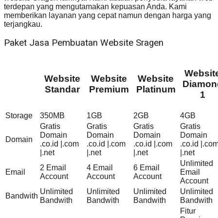
terdepan yang mengutamakan kepuasan Anda. Kami
memberikan layanan yang cepat namun dengan harga yang
terjangkau.
Paket Jasa Pembuatan Website Sragen
Websit
Website
Website
Website
Diamon
Standar
Premium
Platinum
1
Storage
350MB
1GB
2GB
4GB
Gratis
Gratis
Gratis
Gratis
Domain
Domain
Domain
Domain
Domain
.co.id |.com
.co.id |.com
.co.id |.com
.co.id |.co
|.net
|.net
|.net
|.net
Unlimited
2 Email
4 Email
6 Email
Email
Email
Account
Account
Account
Account
Unlimited
Unlimited
Unlimited
Unlimited
Bandwith
Bandwith
Bandwith
Bandwith
Bandwith
Fitur