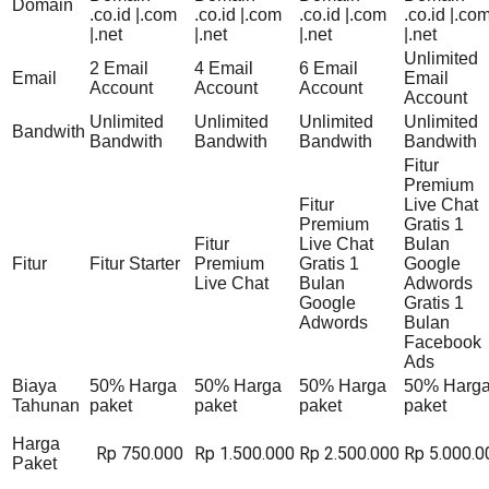
Domain
.co.id |.com
.co.id |.com
.co.id |.com
.co.id |.co
|.net
|.net
|.net
|.net
Unlimited
2 Email
4 Email
6 Email
Email
Email
Account
Account
Account
Account
Unlimited
Unlimited
Unlimited
Unlimited
Bandwith
Bandwith
Bandwith
Bandwith
Bandwith
Fitur
Premium
Fitur
Live Chat
Premium
Gratis 1
Fitur
Live Chat
Bulan
Fitur
Fitur Starter
Premium
Gratis 1
Google
Live Chat
Bulan
Adwords
Google
Gratis 1
Adwords
Bulan
Facebook
Ads
Biaya
50% Harga
50% Harga
50% Harga
50% Harg
Tahunan
paket
paket
paket
paket
Harga
Rp 750.000
Rp 1.500.000
Rp 2.500.000
Rp 5.000.0
Paket