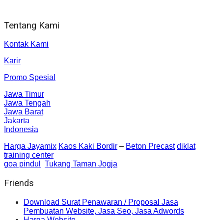
Sleman, Daerah Istimewa Yogyakarta 55281
Tentang Kami
Kontak Kami
Karir
Promo Spesial
Jawa Timur
Jawa Tengah
Jawa Barat
Jakarta
Indonesia
Harga Jayamix
Kaos Kaki Bordir
–
Beton Precast
diklat
training center
goa pindul
Tukang Taman Jogja
Friends
Download Surat Penawaran / Proposal Jasa
Pembuatan Website, Jasa Seo, Jasa Adwords
Harga Website