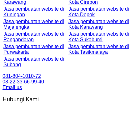
Karawang
Kota Cirebon
Jasa pembuatan website di
Jasa pembuatan website di
Kuningan
Kota Depok
Jasa pembuatan website di
Jasa pembuatan website di
Majalengka
Kota Karawang
Jasa pembuatan website di
Jasa pembuatan website di
Pangandaran
Kota Sukabumi
Jasa pembuatan website di
Jasa pembuatan website di
Purwakarta
Kota Tasikmalaya
Jasa pembuatan website di
Subang
081-804-1010-72
08-22-33-66-99-40
Email us
Hubungi Kami
WA 081 804 1010 72 (24 Jam)
Jam Kerja Kantor : 08.00–17.00 WIB
Alamat kantor
Jl. Gorongan 6 199B Condong Catur Kec. Depok, Kabupaten