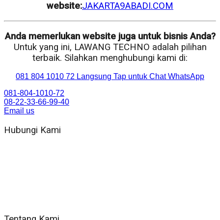
website:
JAKARTA9ABADI.COM
Anda memerlukan website juga untuk bisnis Anda?
Untuk yang ini, LAWANG TECHNO adalah pilihan
terbaik. Silahkan menghubungi kami di:
081 804 1010 72 Langsung Tap untuk Chat WhatsApp
081-804-1010-72
08-22-33-66-99-40
Email us
Hubungi Kami
WA 081 804 1010 72 (24 Jam)
Jam Kerja Kantor : 08.00–17.00 WIB
Alamat kantor
Jl. Gorongan 6 199B Condong Catur Kec. Depok, Kabupaten
Sleman, Daerah Istimewa Yogyakarta 55281
Tentang Kami