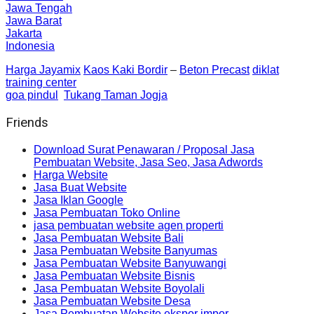
Jawa Tengah
Jawa Barat
Jakarta
Indonesia
Harga Jayamix
Kaos Kaki Bordir
–
Beton Precast
diklat
training center
goa pindul
Tukang Taman Jogja
Friends
Download Surat Penawaran / Proposal Jasa
Pembuatan Website, Jasa Seo, Jasa Adwords
Harga Website
Jasa Buat Website
Jasa Iklan Google
Jasa Pembuatan Toko Online
jasa pembuatan website agen properti
Jasa Pembuatan Website Bali
Jasa Pembuatan Website Banyumas
Jasa Pembuatan Website Banyuwangi
Jasa Pembuatan Website Bisnis
Jasa Pembuatan Website Boyolali
Jasa Pembuatan Website Desa
Jasa Pembuatan Website ekspor impor