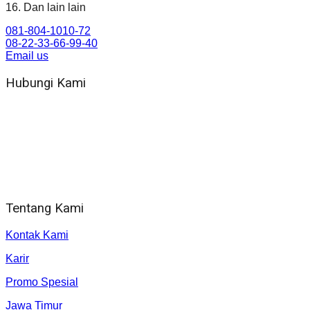
16. Dan lain lain
081-804-1010-72
08-22-33-66-99-40
Email us
Hubungi Kami
WA 081 804 1010 72 (24 Jam)
Jam Kerja Kantor : 08.00–17.00 WIB
Alamat kantor
Jl. Gorongan 6 199B Condong Catur Kec. Depok, Kabupaten
Sleman, Daerah Istimewa Yogyakarta 55281
Tentang Kami
Kontak Kami
Karir
Promo Spesial
Jawa Timur