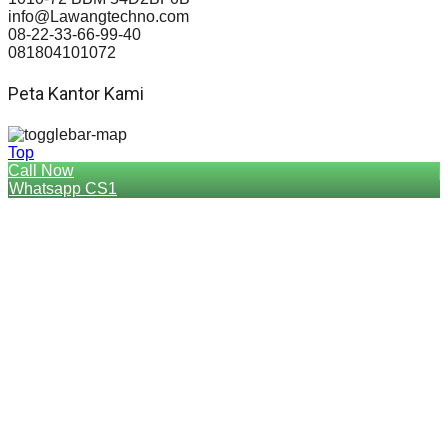
info@Lawangtechno.com
08-22-33-66-99-40
081804101072
Peta Kantor Kami
Top
Call Now
Whatsapp CS1