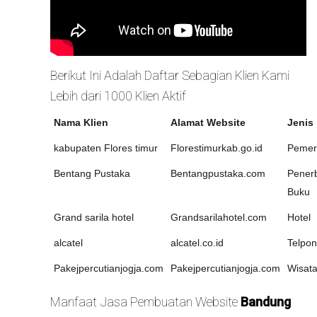
Berikut Ini Adalah Daftar Sebagian Klien Kami
Lebih dari 1000 Klien Aktif
Nama Klien
Alamat Website
Jenis
kabupaten Flores timur
Florestimurkab.go.id
Pemer
Bentang Pustaka
Bentangpustaka.com
Penerb
Buku
Grand sarila hotel
Grandsarilahotel.com
Hotel
alcatel
alcatel.co.id
Telpon
Pakejpercutianjogja.com
Pakejpercutianjogja.com
Wisat
Manfaat Jasa Pembuatan Website
Bandung