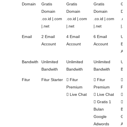
Domain
Gratis
Gratis
Gratis
Gra
Domain
Domain
Domain
Do
.co.id |.com
.co.id |.com
.co.id |.com
.co
|.net
|.net
|.net
|.n
Email
2 Email
4 Email
6 Email
Unl
Account
Account
Account
Ema
Acc
Bandwith
Unlimited
Unlimited
Unlimited
Unl
Bandwith
Bandwith
Bandwith
Ban
Fitur
Fitur Starter
Fitur
Fitur
Fi
Premium
Premium
Pr
Live Chat
Live Chat
L
Gratis 1
Gr
Bulan
Bul
Google
Go
Adwords
Ad