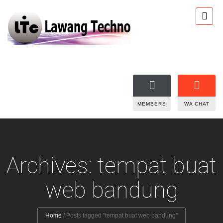
MEMBERS
WA CHAT
Archives: tempat buat
web bandung
Home
/
Posts tagged "tempat buat web bandung"