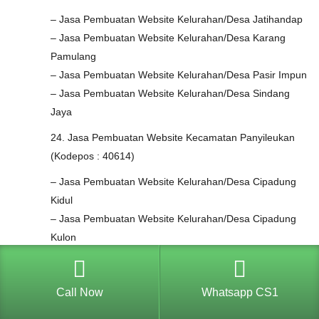
– Jasa Pembuatan Website Kelurahan/Desa Jatihandap
– Jasa Pembuatan Website Kelurahan/Desa Karang
Pamulang
– Jasa Pembuatan Website Kelurahan/Desa Pasir Impun
– Jasa Pembuatan Website Kelurahan/Desa Sindang
Jaya
24. Jasa Pembuatan Website Kecamatan Panyileukan
(Kodepos : 40614)
– Jasa Pembuatan Website Kelurahan/Desa Cipadung
Kidul
– Jasa Pembuatan Website Kelurahan/Desa Cipadung
Kulon
– Jasa Pembuatan Website Kelurahan/Desa Cipadung
Wetan
Call Now
Whatsapp CS1
– Jasa Pembuatan Website Kelurahan/Desa Mekarmulya
25. Jasa Pembuatan Website Kecamatan Rancasari