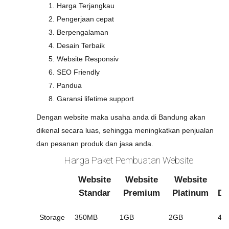
Harga Terjangkau
Pengerjaan cepat
Berpengalaman
Desain Terbaik
Website Responsiv
SEO Friendly
Pandua
Garansi lifetime support
Dengan website maka usaha anda di Bandung akan
dikenal secara luas, sehingga meningkatkan penjualan
dan pesanan produk dan jasa anda.
Harga Paket Pembuatan Website
Website
Website
Website
W
Standar
Premium
Platinum
Di
Storage
350MB
1GB
2GB
4G