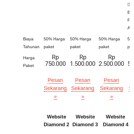
Gr
Bul
Fa
Ad
Biaya
50% Harga
50% Harga
50% Harga
50
Tahunan
paket
paket
paket
pak
Rp
Rp
Rp
Harga
750.000
1.500.000
2.500.000
5.
Paket
Pesan
Pesan
Pesan
Sekarang
Sekarang
Sekarang
S
»
»
»
Website
Website
Website
Diamond 2
Diamond 3
Diamond 4