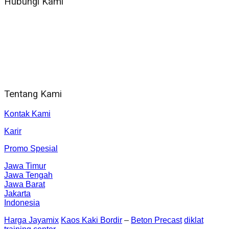
Hubungi Kami
WA 081 804 1010 72 (24 Jam)
Jam Kerja Kantor : 08.00–17.00 WIB
Alamat kantor
Jl. Gorongan 6 199B Condong Catur Kec. Depok, Kabupaten
Sleman, Daerah Istimewa Yogyakarta 55281
Tentang Kami
Kontak Kami
Karir
Promo Spesial
Jawa Timur
Jawa Tengah
Jawa Barat
Jakarta
Indonesia
Harga Jayamix
Kaos Kaki Bordir
–
Beton Precast
diklat