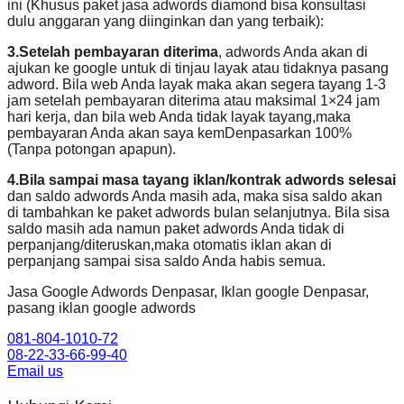
ini (Khusus paket jasa adwords diamond bisa konsultasi
dulu anggaran yang diinginkan dan yang terbaik):
3.Setelah pembayaran diterima
, adwords Anda akan di
ajukan ke google untuk di tinjau layak atau tidaknya pasang
adword. Bila web Anda layak maka akan segera tayang 1-3
jam setelah pembayaran diterima atau maksimal 1×24 jam
hari kerja, dan bila web Anda tidak layak tayang,maka
pembayaran Anda akan saya kemDenpasarkan 100%
(Tanpa potongan apapun).
4.Bila sampai masa tayang iklan/kontrak adwords selesai
dan saldo adwords Anda masih ada, maka sisa saldo akan
di tambahkan ke paket adwords bulan selanjutnya. Bila sisa
saldo masih ada namun paket adwords Anda tidak di
perpanjang/diteruskan,maka otomatis iklan akan di
perpanjang sampai sisa saldo Anda habis semua.
Jasa Google Adwords Denpasar, Iklan google Denpasar,
pasang iklan google adwords
081-804-1010-72
08-22-33-66-99-40
Email us