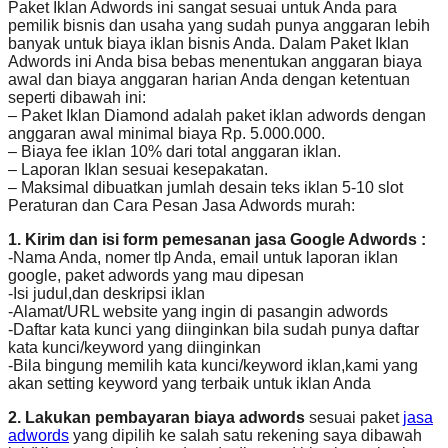
Paket Iklan Adwords ini sangat sesuai untuk Anda para
pemilik bisnis dan usaha yang sudah punya anggaran lebih
banyak untuk biaya iklan bisnis Anda. Dalam Paket Iklan
Adwords ini Anda bisa bebas menentukan anggaran biaya
awal dan biaya anggaran harian Anda dengan ketentuan
seperti dibawah ini:
– Paket Iklan Diamond adalah paket iklan adwords dengan
anggaran awal minimal biaya Rp. 5.000.000.
– Biaya fee iklan 10% dari total anggaran iklan.
– Laporan Iklan sesuai kesepakatan.
– Maksimal dibuatkan jumlah desain teks iklan 5-10 slot
Peraturan dan Cara Pesan Jasa Adwords murah:
1. Kirim dan isi form pemesanan jasa Google Adwords :
-Nama Anda, nomer tlp Anda, email untuk laporan iklan
google, paket adwords yang mau dipesan
-Isi judul,dan deskripsi iklan
-Alamat/URL website yang ingin di pasangin adwords
-Daftar kata kunci yang diinginkan bila sudah punya daftar
kata kunci/keyword yang diinginkan
-Bila bingung memilih kata kunci/keyword iklan,kami yang
akan setting keyword yang terbaik untuk iklan Anda
2. Lakukan pembayaran biaya adwords
sesuai paket
jasa
adwords
yang dipilih ke salah satu rekening saya dibawah