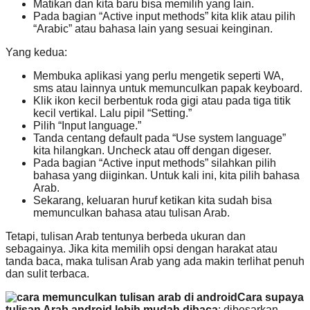
Matikan dan kita baru bisa memilih yang lain.
Pada bagian “Active input methods” kita klik atau pilih
“Arabic” atau bahasa lain yang sesuai keinginan.
Yang kedua:
Membuka aplikasi yang perlu mengetik seperti WA,
sms atau lainnya untuk memunculkan papak keyboard.
Klik ikon kecil berbentuk roda gigi atau pada tiga titik
kecil vertikal. Lalu pipil “Setting.”
Pilih “Input language.”
Tanda centang default pada “Use system language”
kita hilangkan. Uncheck atau off dengan digeser.
Pada bagian “Active input methods” silahkan pilih
bahasa yang diiginkan. Untuk kali ini, kita pilih bahasa
Arab.
Sekarang, keluaran huruf ketikan kita sudah bisa
memunculkan bahasa atau tulisan Arab.
Tetapi, tulisan Arab tentunya berbeda ukuran dan
sebagainya. Jika kita memilih opsi dengan harakat atau
tanda baca, maka tulisan Arab yang ada makin terlihat penuh
dan sulit terbaca.
Cara supaya
tulisan Arab android lebih mudah dibaca
: dibesarkan