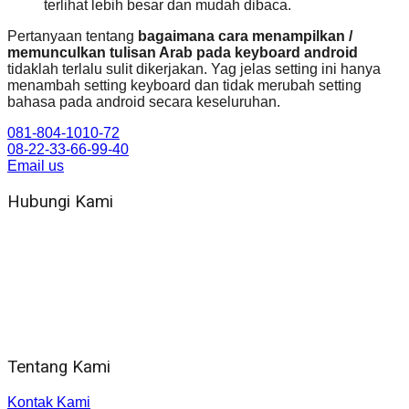
terlihat lebih besar dan mudah dibaca.
Pertanyaan tentang
bagaimana cara menampilkan /
memunculkan tulisan Arab pada keyboard android
tidaklah terlalu sulit dikerjakan. Yag jelas setting ini hanya
menambah setting keyboard dan tidak merubah setting
bahasa pada android secara keseluruhan.
081-804-1010-72
08-22-33-66-99-40
Email us
Hubungi Kami
WA 081 804 1010 72 (24 Jam)
Jam Kerja Kantor : 08.00–17.00 WIB
Alamat kantor
Jl. Gorongan 6 199B Condong Catur Kec. Depok, Kabupaten
Sleman, Daerah Istimewa Yogyakarta 55281
Tentang Kami
Kontak Kami