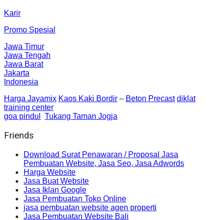
Karir
Promo Spesial
Jawa Timur
Jawa Tengah
Jawa Barat
Jakarta
Indonesia
Harga Jayamix
Kaos Kaki Bordir
–
Beton Precast
diklat
training center
goa pindul
Tukang Taman Jogja
Friends
Download Surat Penawaran / Proposal Jasa
Pembuatan Website, Jasa Seo, Jasa Adwords
Harga Website
Jasa Buat Website
Jasa Iklan Google
Jasa Pembuatan Toko Online
jasa pembuatan website agen properti
Jasa Pembuatan Website Bali