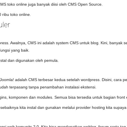
, CMS toko online juga banyak diisi oleh CMS Open Source.
 ribu toko online.
ler
ordpress. Awalnya, CMS ini adalah system CMS untuk blog. Kini, banyak
ungsi yang baik.
nstal dan digunakan oleh pemula.
tus. Joomla! adalah CMS terbesar kedua setelah wordpress. Disini, cara
udah terpasang tanpa penambahan instalasi ekstensi.
ins, komponen dan modules. Semua bisa tersedia untuk bagian front
baiknya kita instal dan gunakan melalui provider hosting kita supaya t
ngsi web komunits 2.0. Kita bisa mendapatkan weblog, forum serta tag 