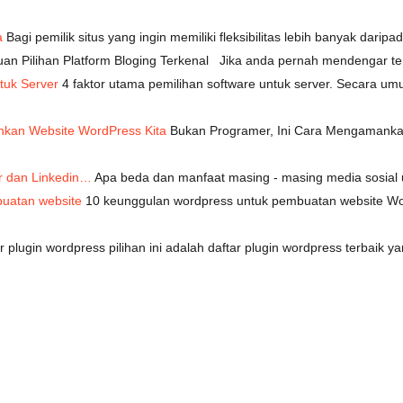
a
Bagi pemilik situs yang ingin memiliki fleksibilitas lebih banyak dar
an Pilihan Platform Bloging Terkenal Jika anda pernah mendengar t
tuk Server
4 faktor utama pemilihan software untuk server. Secara um
nkan Website WordPress Kita
Bukan Programer, Ini Cara Mengamankan
r dan Linkedin…
Apa beda dan manfaat masing - masing media sosial
uatan website
10 keunggulan wordpress untuk pembuatan website Wo
r plugin wordpress pilihan ini adalah daftar plugin wordpress terbaik y