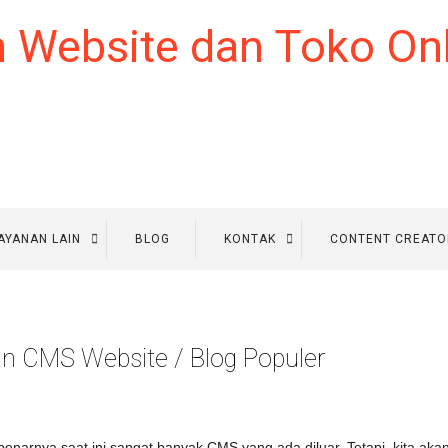
AYANAN LAIN
BLOG
KONTAK
CONTENT CREATO
n CMS Website / Blog Populer
benarnya saat ini sangat banyak CMS yang ada diluar. Tetapi, kita a