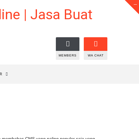
MEMBERS
WA CHAT
R
kan membahas CMS yang paling populer saja yang