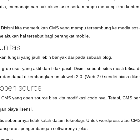
dia, memanajeman hak akses user serta mampu menampilkan konten 
g. Disisni kita memerlukan CMS yang mampu tersambung ke media sosi
elakukan hal tersebut bagi perangkat mobile.
unitas.
an fungsi yang jauh lebih banyak daripada sebuah blog.
p user yang aktif dan tidak pasif. Disini, sebuah situs mesti b8isa d
an dapat dikembangkan untuk web 2.0. (Web 2.0 sendiri biasa dikenal
 open source
S yang open source bisa kita modifikasi code nya. Tetapi, CMS berba
an biaya lisensi.
ratis sebenarnya tidak kalah dalam teknologi. Untuk wordpress atau C
ransparasi pengembangan softwarenya jelas.
gunanya