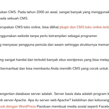
g bukan CMS. Pada tahun 2000 an awal, sangat banyak yang menggu
ripada sebuah CMS.
rupakan CMS toko online, bisa dilihat
plugin dan CMS toko online terb
gunakan website tanpa perlu ketrampilan sebagai programer.
 menyasar pengguna pemula dan awam sehingga strukturnya memang d
g sangat handal dan terbukti banyak situs wordpress yang bisa melay
ga bermanfaat dan bisa membantu Anda memilih CMS yang cocok untuk A
engertian database server adalah. Server basis data adalah program
eb server Apache. Apa itu server web Apache? kelebihan dan kekuran
book dengan WordPress
Panduan membuat media sosial seperti Facebo