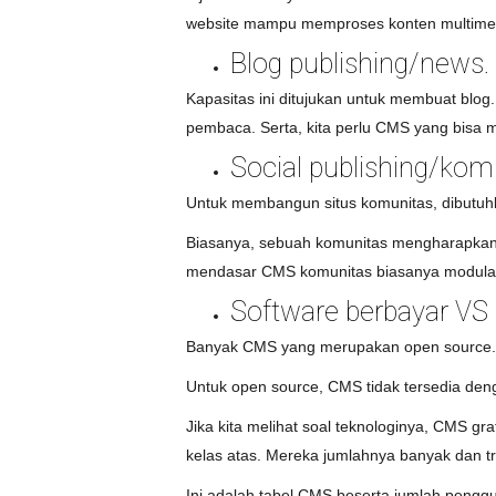
website mampu memproses konten multime
Blog publishing/news.
Kapasitas ini ditujukan untuk membuat blo
pembaca. Serta, kita perlu CMS yang bisa m
Social publishing/kom
Untuk membangun situs komunitas, dibutuhk
Biasanya, sebuah komunitas mengharapkan gru
mendasar CMS komunitas biasanya modular d
Software berbayar VS
Banyak CMS yang merupakan open source. CM
Untuk open source, CMS tidak tersedia deng
Jika kita melihat soal teknologinya, CMS g
kelas atas. Mereka jumlahnya banyak dan t
Ini adalah tabel CMS beserta jumlah peng