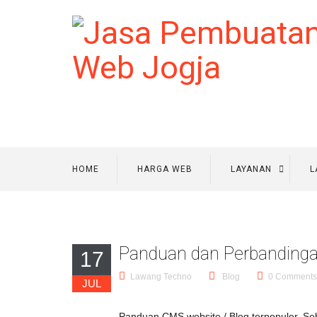
HOME
HARGA WEB
LAYANAN
L
Panduan dan Perbandinga
17
Lawang Techno
Blog
0 Comments
JUL
Panduan CMS website / Blog terpopuler. Se