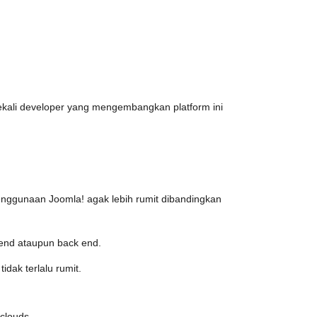
 sekali developer yang mengembangkan platform ini
 penggunaan Joomla! agak lebih rumit dibandingkan
 end ataupun back end.
idak terlalu rumit.
clouds.