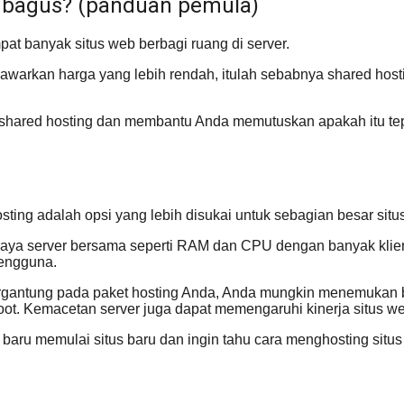
ni bagus? (panduan pemula)
pat banyak situs web berbagi ruang di server.
warkan harga yang lebih rendah, itulah sebabnya shared hostin
itu shared hosting dan membantu Anda memutuskan apakah itu t
sting adalah opsi yang lebih disukai untuk sebagian besar situ
daya server bersama seperti RAM dan CPU dengan banyak klien 
pengguna.
tergantung pada paket hosting Anda, Anda mungkin menemukan b
root. Kemacetan server juga dapat memengaruhi kinerja situs w
u baru memulai situs baru dan ingin tahu cara menghosting situ