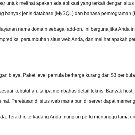
olbar untuk melihat apakah ada aplikasi yang terkait dengan situ
g banyak jenis database (MySQL) dan bahasa pemrograman (P
yanan nama domain sebagai add-on. Ini berguna jika Anda in
emprediksi pertumbuhan situs web Anda, dan melihat apakah p
n biaya. Paket level pemula berharga kurang dari $3 per bulan.
esuai kebutuhan, tanpa membahas detail teknis. Banyak host j
hal. Peretasan di situs web mana pun di server dapat memeng
 Anda. Terakhir, terkadang Anda mungkin perlu menunggu lama 