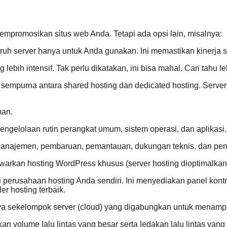
empromosikan situs web Anda. Tetapi ada opsi lain, misalnya:
 server hanya untuk Anda gunakan. Ini memastikan kinerja sit
ih intensif. Tak perlu dikatakan, ini bisa mahal. Cari tahu lebi
 sempurna antara shared hosting dan dedicated hosting. Server 
man.
ngelolaan rutin perangkat umum, sistem operasi, dan aplikasi.
manajemen, pembaruan, pemantauan, dukungan teknis, dan pem
kan hosting WordPress khusus (server hosting dioptimalkan 
i perusahaan hosting Anda sendiri. Ini menyediakan panel kontr
ler hosting terbaik.
hanya sekelompok server (cloud) yang digabungkan untuk menamp
n volume lalu lintas yang besar serta ledakan lalu lintas yan