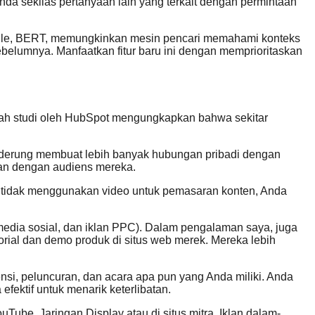
da sekilas pertanyaan lain yang terkait dengan permintaan
oogle, BERT, memungkinkan mesin pencari memahami konteks
sebelumnya. Manfaatkan fitur baru ini dengan memprioritaskan
uah studi oleh HubSpot mengungkapkan bahwa sekitar
enderung membuat lebih banyak hubungan pribadi dengan
an dengan audiens mereka.
da tidak menggunakan video untuk pemasaran konten, Anda
media sosial, dan iklan PPC). Dalam pengalaman saya, juga
rial dan demo produk di situs web merek. Mereka lebih
nsi, peluncuran, dan acara apa pun yang Anda miliki. Anda
ektif untuk menarik keterlibatan.
ube, Jaringan Display atau di situs mitra. Iklan dalam-