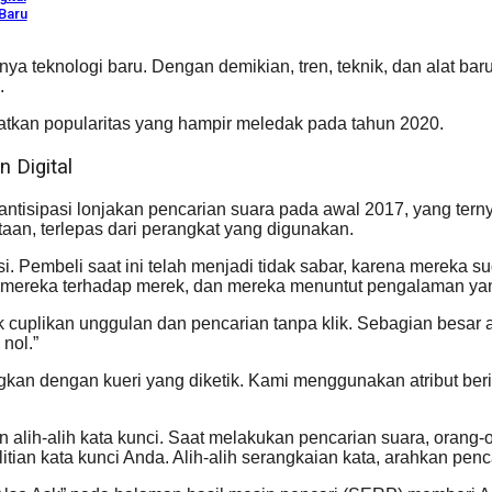
 Baru
ya teknologi baru. Dengan demikian, tren, teknik, dan alat ba
.
patkan popularitas yang hampir meledak pada tahun 2020.
n Digital
ntisipasi lonjakan pencarian suara pada awal 2017, yang terny
an, terlepas dari perangkat yang digunakan.
Pembeli saat ini telah menjadi tidak sabar, karena mereka s
 mereka terhadap merek, dan mereka menuntut pengalaman yang 
cuplikan unggulan dan pencarian tanpa klik. Sebagian besar a
nol.”
gkan dengan kueri yang diketik. Kami menggunakan atribut beri
lih-alih kata kunci. Saat melakukan pencarian suara, orang-o
litian kata kunci Anda. Alih-alih serangkaian kata, arahkan pen