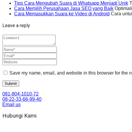
Tips Cara Mengubah Suara di Whatsapp Menjadi Unik
T
Cara Memilih Perusahaan Jasa SEO yang Baik
Optimali
Cara Memasukkan Suara ke Video di Android
Cara untuk
Leave a reply
Save my name, email, and website in this browser for the n
081-804-1010-72
08-22-33-66-99-40
Email us
Hubungi Kami
WA 081 804 1010 72 (24 Jam)