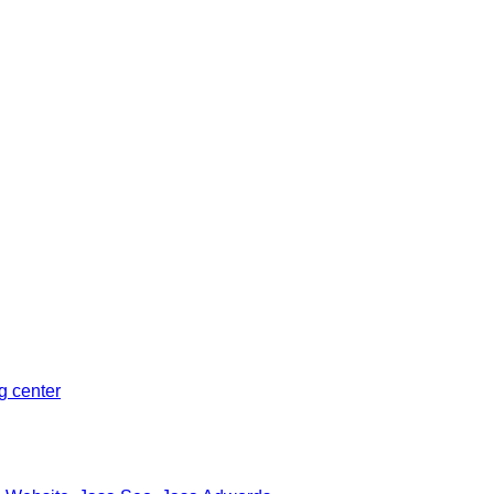
Sleman, Daerah Istimewa Yogyakarta 55281
ng center