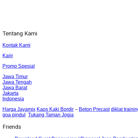
Jam Kerja Kantor : 08.00–17.00 WIB
Alamat kantor
Jl. Gorongan 6 199B Condong Catur Kec. Depok, Kabupaten 
Tentang Kami
Kontak Kami
Karir
Promo Spesial
Jawa Timur
Jawa Tengah
Jawa Barat
Jakarta
Indonesia
Harga Jayamix
Kaos Kaki Bordir
–
Beton Precast
diklat traini
goa pindul
Tukang Taman Jogja
Friends