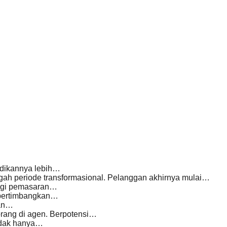
adikannya lebih…
h periode transformasional. Pelanggan akhirnya mulai…
tegi pemasaran…
mpertimbangkan…
kan…
 orang di agen. Berpotensi…
tidak hanya…