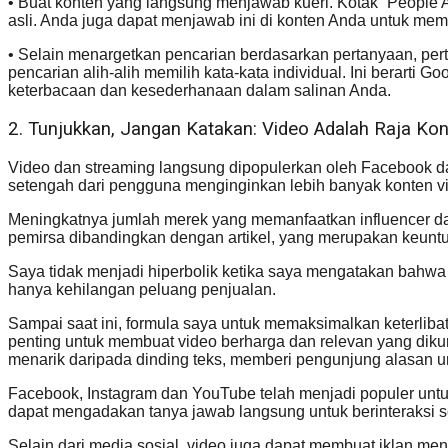
• Buat konten yang langsung menjawab kueri. Kotak “People 
asli. Anda juga dapat menjawab ini di konten Anda untuk mem
• Selain menargetkan pencarian berdasarkan pertanyaan, p
pencarian alih-alih memilih kata-kata individual. Ini berarti
keterbacaan dan kesederhanaan dalam salinan Anda.
2. Tunjukkan, Jangan Katakan: Video Adalah Raja Ko
Video dan streaming langsung dipopulerkan oleh Facebook d
setengah dari pengguna menginginkan lebih banyak konten vi
Meningkatnya jumlah merek yang memanfaatkan influencer da
pemirsa dibandingkan dengan artikel, yang merupakan keu
Saya tidak menjadi hiperbolik ketika saya mengatakan bahwa
hanya kehilangan peluang penjualan.
Sampai saat ini, formula saya untuk memaksimalkan keterliba
penting untuk membuat video berharga dan relevan yang dikur
menarik daripada dinding teks, memberi pengunjung alasan unt
Facebook, Instagram dan YouTube telah menjadi populer untuk 
dapat mengadakan tanya jawab langsung untuk berinteraksi se
Selain dari media sosial, video juga dapat membuat iklan men