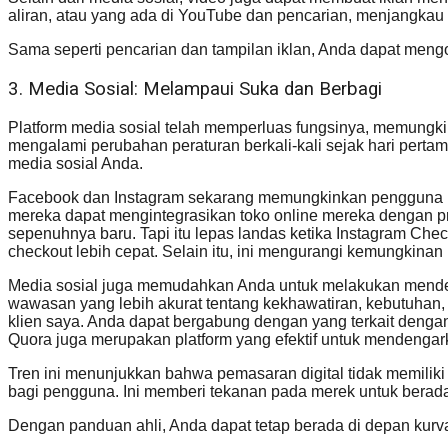
aliran, atau yang ada di YouTube dan pencarian, menjangka
Sama seperti pencarian dan tampilan iklan, Anda dapat mengo
3. Media Sosial: Melampaui Suka dan Berbagi
Platform media sosial telah memperluas fungsinya, memungk
mengalami perubahan peraturan berkali-kali sejak hari pertama 
media sosial Anda.
Facebook dan Instagram sekarang memungkinkan pengguna berbel
mereka dapat mengintegrasikan toko online mereka dengan pro
sepenuhnya baru. Tapi itu lepas landas ketika Instagram Ch
checkout lebih cepat. Selain itu, ini mengurangi kemungkinan 
Media sosial juga memudahkan Anda untuk melakukan mendeng
wawasan yang lebih akurat tentang kekhawatiran, kebutuhan,
klien saya. Anda dapat bergabung dengan yang terkait dengan
Quora juga merupakan platform yang efektif untuk mendengark
Tren ini menunjukkan bahwa pemasaran digital tidak memiliki 
bagi pengguna. Ini memberi tekanan pada merek untuk berada
Dengan panduan ahli, Anda dapat tetap berada di depan kurva