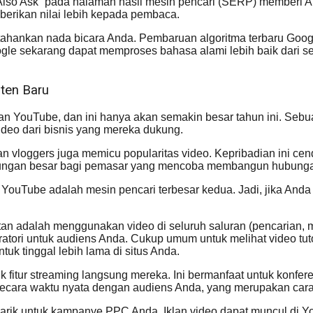
Also Ask” pada halaman hasil mesin pencari (SERP) memberi An
berikan nilai lebih kepada pembaca.
ertahankan nada bicara Anda. Pembaruan algoritma terbaru G
 Google sekarang dapat memproses bahasa alami lebih baik dari 
nten Baru
an YouTube, dan ini hanya akan semakin besar tahun ini. Seb
deo dari bisnis yang mereka dukung.
n vloggers juga memicu popularitas video. Kepribadian ini c
ntungan besar bagi pemasar yang mencoba membangun hubung
 YouTube adalah mesin pencari terbesar kedua. Jadi, jika An
tan adalah menggunakan video di seluruh saluran (pencarian, 
atori untuk audiens Anda. Cukup umum untuk melihat video tuto
uk tinggal lebih lama di situs Anda.
fitur streaming langsung mereka. Ini bermanfaat untuk konfere
cara waktu nyata dengan audiens Anda, yang merupakan cara ef
arik untuk kampanye PPC Anda. Iklan video dapat muncul di YouT