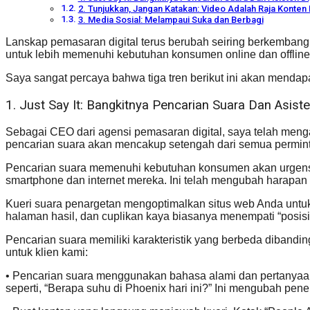
2. Tunjukkan, Jangan Katakan: Video Adalah Raja Konten
3. Media Sosial: Melampaui Suka dan Berbagi
Lanskap pemasaran digital terus berubah seiring berkembangn
untuk lebih memenuhi kebutuhan konsumen online dan offline
Saya sangat percaya bahwa tiga tren berikut ini akan menda
1. Just Say It: Bangkitnya Pencarian Suara Dan Asiste
Sebagai CEO dari agensi pemasaran digital, saya telah menga
pencarian suara akan mencakup setengah dari semua perminta
Pencarian suara memenuhi kebutuhan konsumen akan urgensi. 
smartphone dan internet mereka. Ini telah mengubah harapan
Kueri suara penargetan mengoptimalkan situs web Anda untuk 
halaman hasil, dan cuplikan kaya biasanya menempati “posisi 
Pencarian suara memiliki karakteristik yang berbeda dibandin
untuk klien kami:
• Pencarian suara menggunakan bahasa alami dan pertanyaan a
seperti, “Berapa suhu di Phoenix hari ini?” Ini mengubah pene