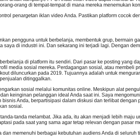
u orang-orang di tempat-tempat di mana mereka menemukan kon
ntrol penargetan iklan video Anda. Pastikan platform cocok d
inkan pengguna untuk berbelanja, membentuk grup, bermain ga
saya di industri ini. Dan sekarang ini terjadi lagi. Dengan dem
anja di platform itu sendiri. Dari pasar ke posting yang dapa
fil media sosial mereka. Perdagangan sosial, atau membeli pro
eckout diluncurkan pada 2019. Tujuannya adalah untuk mengura
penjualan ditinggalkan.
arkan sosial melalui komunitas online. Meskipun alat pengu
 dan keinginan pelanggan ideal Anda saat ini. Saya mengomun
 bisnis Anda, berpartisipasi dalam diskusi dan terlibat denga
an sosial.
tanda-tanda melambat. Jika ada, itu akan menjadi lebih maju u
ptasi pada saat yang sama agar tetap relevan dengan pasar m
 dan memenuhi berbagai kebutuhan audiens Anda di seluruh titi